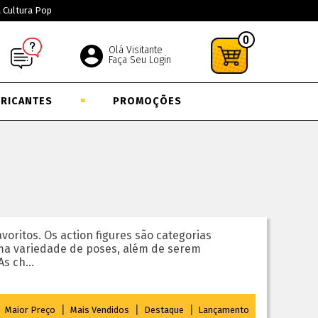
a Cultura Pop
0
Olá Visitante
Faça Seu Login
BRICANTES
PROMOÇÕES
voritos. Os action figures são categorias
uma variedade de poses, além de serem
s ch...
|
|
|
|
Maior Preço
Mais Vendidos
Destaque
Lançamento