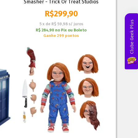
Smasher - Trick Or Treat Studios
R$
299,90
Clube Geek Plus
5
x
de
R$ 59,98
s/ juros
R$ 284,90
no
Pix ou Boleto
Ganhe 299 pontos