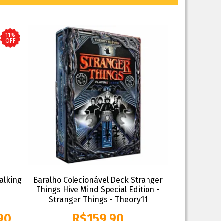
11%
OFF
alking
Baralho Colecionável Deck Stranger
Things Hive Mind Special Edition -
Stranger Things - Theory11
90
R$
159,90