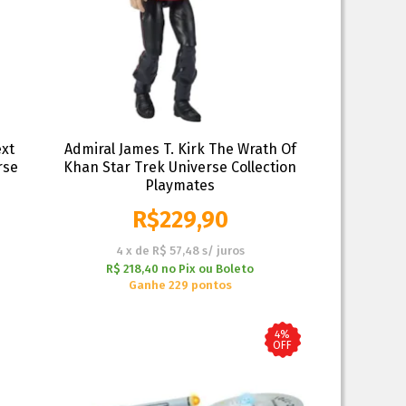
ext
Admiral James T. Kirk The Wrath Of
rse
Khan Star Trek Universe Collection
Playmates
R$
229,90
4
x
de
R$ 57,48
s/ juros
R$ 218,40
no
Pix ou Boleto
Ganhe 229 pontos
4%
OFF