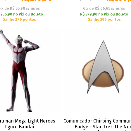
5
x
de
R$ 55,98
s/ juros
6
x
de
R$ 66,65
s/ juros
 265,90
no
Pix ou Boleto
R$ 379,90
no
Pix ou Boleto
Ganhe 279 pontos
Ganhe 399 pontos
traman Mega Light Heroes
Comunicador Chirping Commun
Figure Bandai
Badge - Star Trek The Ne