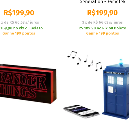
Generation - Fametek
R$
199,90
R$
199,90
3
x
de
R$ 66,63
s/ juros
3
x
de
R$ 66,63
s/ juros
 189,90
no
Pix ou Boleto
R$ 189,90
no
Pix ou Boleto
Ganhe 199 pontos
Ganhe 199 pontos