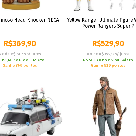
teimoso Head Knocker NECA
Yellow Ranger Ultimate Figure 
Power Rangers Super 7
R$
369,90
R$
529,90
6
x
de
R$ 61,65
s/ juros
6
x
de
R$ 88,32
s/ juros
 351,40
no
Pix ou Boleto
R$ 503,40
no
Pix ou Boleto
Ganhe 369 pontos
Ganhe 529 pontos