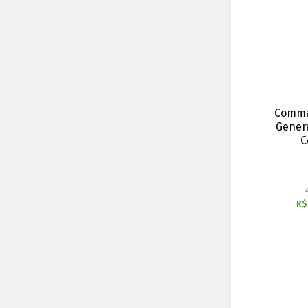
Comman
Genera
C
R$