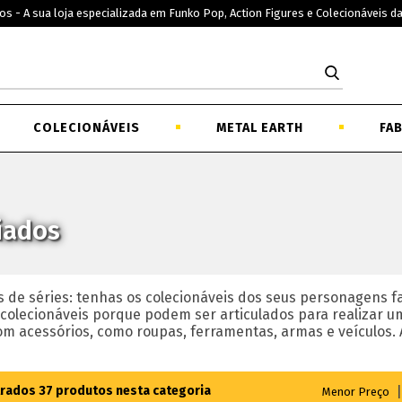
os - A sua loja especializada em Funko Pop, Action Figures e Colecionáveis d
COLECIONÁVEIS
METAL EARTH
FA
iados
es de séries: tenhas os colecionáveis dos seus personagens fa
 colecionáveis porque podem ser articulados para realizar 
m acessórios, como roupas, ferramentas, armas e veículos. A
trados
37
produtos nesta categoria
Menor Preço