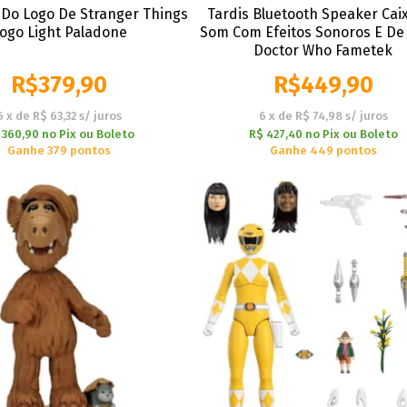
 Do Logo De Stranger Things
Tardis Bluetooth Speaker Cai
ogo Light Paladone
Som Com Efeitos Sonoros E De
Doctor Who Fametek
R$
379,90
R$
449,90
6
x
de
R$ 63,32
s/ juros
6
x
de
R$ 74,98
s/ juros
 360,90
no
Pix ou Boleto
R$ 427,40
no
Pix ou Boleto
Ganhe 379 pontos
Ganhe 449 pontos