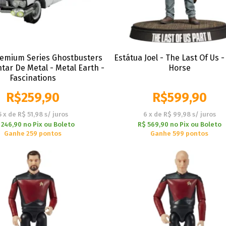
remium Series Ghostbusters
Estátua Joel - The Last Of Us 
tar De Metal - Metal Earth -
Horse
Fascinations
R$
259,90
R$
599,90
5
x
de
R$ 51,98
s/ juros
6
x
de
R$ 99,98
s/ juros
 246,90
no
Pix ou Boleto
R$ 569,90
no
Pix ou Boleto
Ganhe 259 pontos
Ganhe 599 pontos