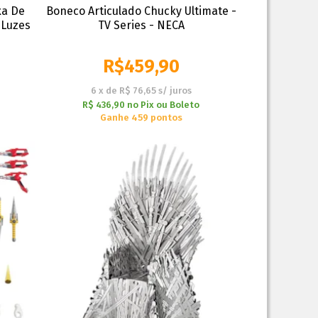
xa De
Boneco Articulado Chucky Ultimate -
 Luzes
TV Series - NECA
R$
459,90
6
x
de
R$ 76,65
s/ juros
R$ 436,90
no
Pix ou Boleto
Ganhe 459 pontos