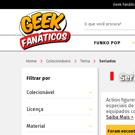
Geek Fanátic
FUNKO POP
Home
Colecionáveis
Tema
Seriados
Ser
Filtrar por
Colecionável
Action figur
especiais de
Licença
equipados co
Saiba Mais >
Material
Foram encon