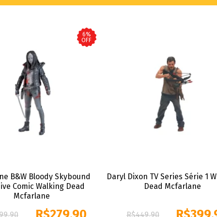
6%
OFF
ne B&W Bloody Skybound
Daryl Dixon TV Series Série 1 W
sive Comic Walking Dead
Dead Mcfarlane
Mcfarlane
R$
279,90
R$
399,
99,90
R$
449,90