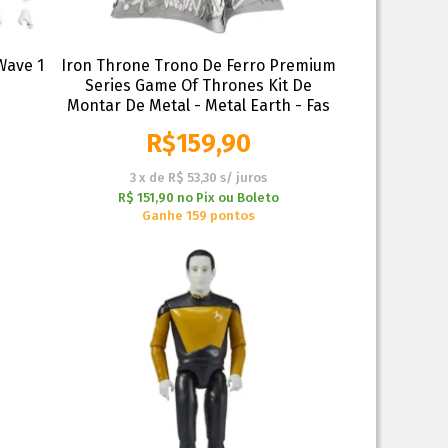
Wave 1
Iron Throne Trono De Ferro Premium
Series Game Of Thrones Kit De
Montar De Metal - Metal Earth - Fas
R$
159,90
3
x
de
R$ 53,30
s/ juros
R$ 151,90
no
Pix ou Boleto
Ganhe 159 pontos