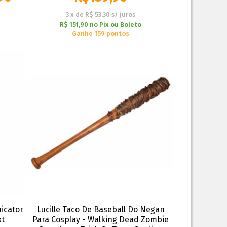
3
x
de
R$ 53,30
s/ juros
R$ 151,90
no
Pix ou Boleto
Ganhe 159 pontos
icator
Lucille Taco De Baseball Do Negan
xt
Para Cosplay - Walking Dead Zombie