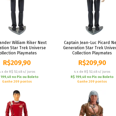
der William Riker Next
Captain Jean-Luc Picard N
tion Star Trek Universe
Generation Star Trek Unive
ollection Playmates
Collection Playmates
R$
209,90
R$
209,90
4
x
de
R$ 52,48
s/ juros
4
x
de
R$ 52,48
s/ juros
 199,40
no
Pix ou Boleto
R$ 199,40
no
Pix ou Boleto
Ganhe 209 pontos
Ganhe 209 pontos