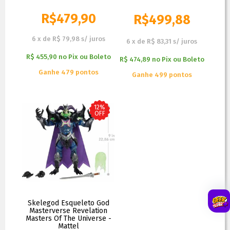
R$
479,90
R$
499,88
R$
499,90
6
x
de
R$ 79,98
s/ juros
6
x
de
R$ 83,31
s/ juros
R$ 455,90
no
Pix ou Boleto
R$ 474,89
no
Pix ou Boleto
Ganhe 479 pontos
Ganhe 499 pontos
12%
OFF
Skelegod Esqueleto God
Masterverse Revelation
Masters Of The Universe -
Mattel