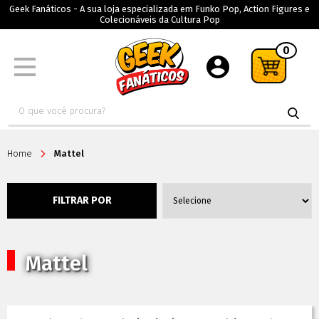
Geek Fanáticos - A sua loja especializada em Funko Pop, Action Figures e
Colecionáveis da Cultura Pop
0
Home
Mattel
FILTRAR POR
Mattel