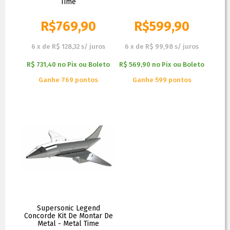
Time
R$
769,90
R$
599,90
6
x
de
R$ 128,32
s/ juros
6
x
de
R$ 99,98
s/ juros
R$ 731,40
no
Pix ou Boleto
R$ 569,90
no
Pix ou Boleto
Ganhe 769 pontos
Ganhe 599 pontos
Supersonic Legend
Concorde Kit De Montar De
Metal - Metal Time