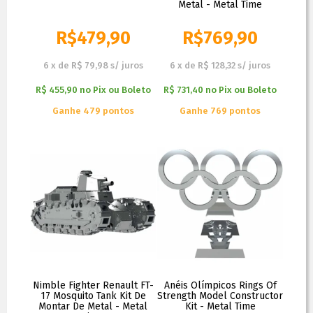
Metal - Metal Time
R$
479,90
R$
769,90
6
x
de
R$ 79,98
s/ juros
6
x
de
R$ 128,32
s/ juros
R$ 455,90
no
Pix ou Boleto
R$ 731,40
no
Pix ou Boleto
Ganhe 479 pontos
Ganhe 769 pontos
Nimble Fighter Renault FT-
Anéis Olímpicos Rings Of
17 Mosquito Tank Kit De
Strength Model Constructor
Montar De Metal - Metal
Kit - Metal Time