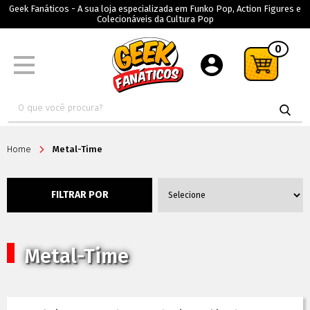
Geek Fanáticos - A sua loja especializada em Funko Pop, Action Figures e
Colecionáveis da Cultura Pop
0
Home
Metal-Time
FILTRAR POR
Metal-Time