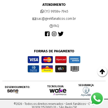
ATENDIMENTO
(11) 99584-7945
sac@geekfanaticos.com.br
FAQ
FORMAS DE PAGAMENTO
SEGURANÇA:
TECNOLOGIA:
DESENVOLVIMENTO:
©2026 - Todos os direitos reservados •
Geek Fanáticos
•
CNPJ:
30.939.215/0001-33
-
São Paulo
/
SP