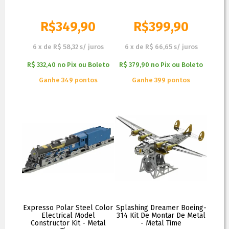
R$
349,90
R$
399,90
6
x
de
R$ 58,32
s/ juros
6
x
de
R$ 66,65
s/ juros
R$ 332,40
no
Pix ou Boleto
R$ 379,90
no
Pix ou Boleto
Ganhe 349 pontos
Ganhe 399 pontos
Expresso Polar Steel Color
Splashing Dreamer Boeing-
Electrical Model
314 Kit De Montar De Metal
Constructor Kit - Metal
- Metal Time