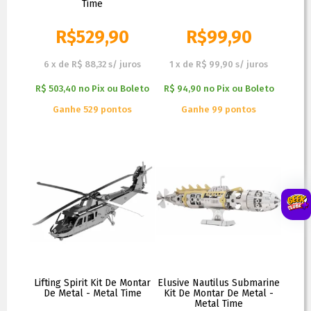
Time
R$
529,90
R$
99,90
6
x
de
R$ 88,32
s/ juros
1
x
de
R$ 99,90
s/ juros
R$ 503,40
no
Pix ou Boleto
R$ 94,90
no
Pix ou Boleto
Ganhe 529 pontos
Ganhe 99 pontos
Lifting Spirit Kit De Montar
Elusive Nautilus Submarine
De Metal - Metal Time
Kit De Montar De Metal -
Metal Time