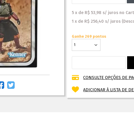
5
x
de
R$ 53,98
s/ juros
no
Car
1
x
de
R$ 256,40
s/ juros
(Desc
Ganhe 269 pontos
CONSULTE OPÇÕES DE P
ADICIONAR À LISTA DE D