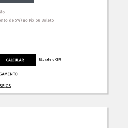
tão
onto
de
5%)
no
Pix ou Boleto
Não sabe o CEP?
AGAMENTO
ESEJOS