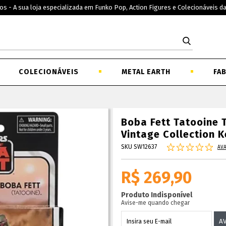
os - A sua loja especializada em Funko Pop, Action Figures e Colecionáveis d
COLECIONÁVEIS
METAL EARTH
FA
Boba Fett Tatooine 
Vintage Collection 
SKU SW12637
AVA
R$ 269,90
Produto Indisponível
Avise-me quando chegar