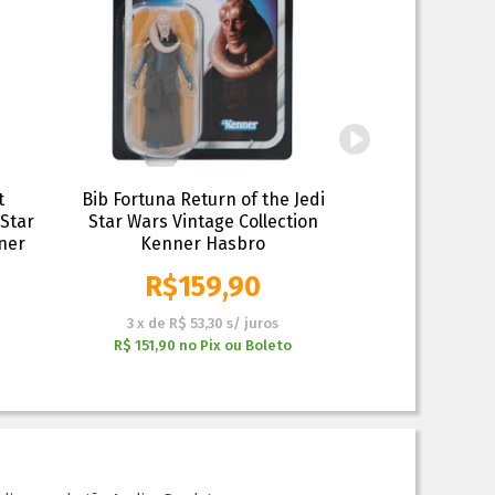
t
Bib Fortuna Return of the Jedi
Boba Fett Die 
 Star
Star Wars Vintage Collection
Elite Series
ner
Kenner Hasbro
R$
159,90
R$
3
x
de
R$ 53,30
s/ juros
6
x
de
R$
R$ 151,90
no
Pix ou Boleto
R$ 332,40
n