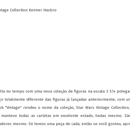
ntage Collection Kenner Hasbro
olta no tempo com uma nova coleção de figuras na escala 3 3/4 poleg
totalmente diferente das figuras já lançadas anteriormente, com um
ook "Vintage" rendeu o nome da coleção, Star Wars Vintage Collectio
e manteve todas as cartelas em excelente estado, lindas mesmo. São
adores mesmo. Só temos uma peça de cada, então se você gostou, apro