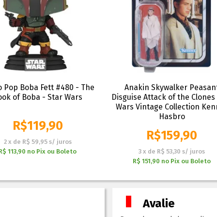
 Pop Boba Fett #480 - The
Anakin Skywalker Peasan
ook of Boba - Star Wars
Disguise Attack of the Clones
Wars Vintage Collection Ken
Hasbro
R$
119,90
R$
159,90
2
x
de
R$ 59,95
s/ juros
R$ 113,90
no
Pix ou Boleto
3
x
de
R$ 53,30
s/ juros
R$ 151,90
no
Pix ou Boleto
Avalie