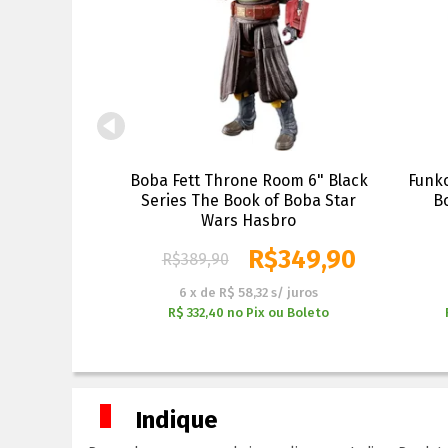
t and Fennec
Boba Fett Throne Room 6" Black
Funko
andalorian -
Series The Book of Boba Star
B
s
Wars Hasbro
$
249,90
R$
349,90
R$
389,90
s/ juros
6
x
de
R$ 58,32
s/ juros
ou Boleto
R$ 332,40
no
Pix ou Boleto
Indique