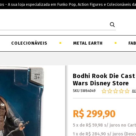
os - A sua loja especializada em Funko Pop, Action Figures e Colecionáveis d
COLECIONÁVEIS
METAL EARTH
FA
Bodhi Rook Die Cast 
Wars Disney Store
SKU SW64049
AV
R$ 299,90
5
x
de
R$ 59,98
s/ juros
no
Car
1
x
de
R$ 284,90
s/ juros
(Desc