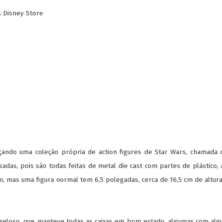
s Disney Store
ando uma coleção própria de action figures de Star Wars, chamada de
esadas, pois são todas feitas de metal die cast com partes de plástico,
m, mas uma figura normal tem 6,5 polegadas, cerca de 16,5 cm de altur
zeloso, que manteve todas as caixas em bom estado, algumas com alg