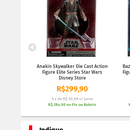
oper Die Cast
Anakin Skywalker Die Cast Action
Baz
 Series Star
Figure Elite Series Star Wars
Fig
Store
Disney Store
90
R$
299,90
s/ juros
5
x
de
R$ 59,98
s/ juros
ou Boleto
R$ 284,90
no
Pix ou Boleto
Indique