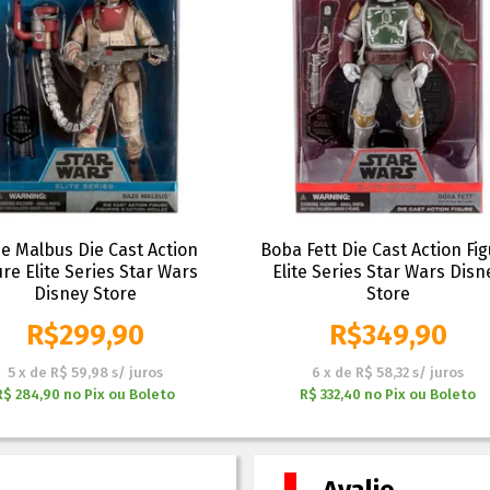
e Malbus Die Cast Action
Boba Fett Die Cast Action Fi
ure Elite Series Star Wars
Elite Series Star Wars Disn
Disney Store
Store
R$
299,90
R$
349,90
5
x
de
R$ 59,98
s/ juros
6
x
de
R$ 58,32
s/ juros
R$ 284,90
no
Pix ou Boleto
R$ 332,40
no
Pix ou Boleto
Avalie