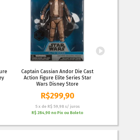
gure
Captain Cassian Andor Die Cast
Captain Phasm
ey
Action Figure Elite Series Star
Figure Elite
Wars Disney Store
Disn
R$
299,90
R$
5
x
de
R$ 59,98
s/ juros
6
x
de
R$
R$ 284,90
no
Pix ou Boleto
R$ 313,40
n