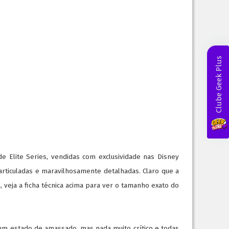
Clube Geek Plus
 Elite Series, vendidas com exclusividade nas Disney
 articuladas e maravilhosamente detalhadas. Claro que a
a
, veja a ficha técnica acima para ver o tamanho exato do
um estado de amassado, mas nada muito crítico
e todas