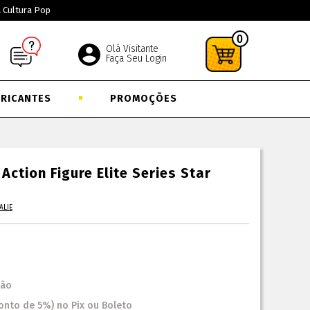
a Cultura Pop
0
Olá Visitante
Faça Seu Login
BRICANTES
PROMOÇÕES
Action Figure Elite Series Star
ALIE
tão
onto
de
5%)
no
Pix ou Boleto