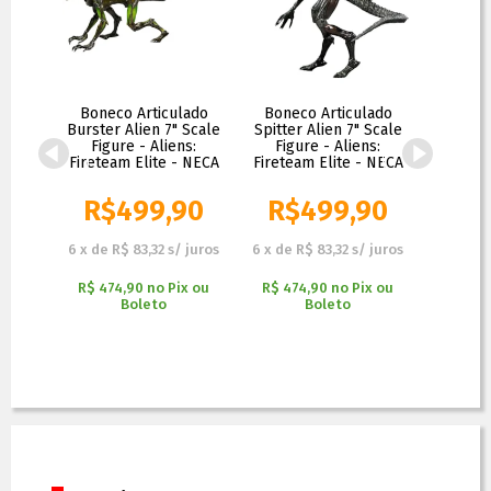
lado
Boneco Articulado
Boneco Articulado
Ali
e -
Burster Alien 7" Scale
Spitter Alien 7" Scale
Accessor
ore
Figure - Aliens:
Figure - Aliens:
ersary
Fireteam Elite - NECA
Fireteam Elite - NECA
90
R$
499,90
R$
499,90
R$
 juros
6
x
de
R$ 83,32
s/ juros
6
x
de
R$ 83,32
s/ juros
6
x
de
R
x ou
R$ 474,90
no
Pix ou
R$ 474,90
no
Pix ou
R$ 474
Boleto
Boleto