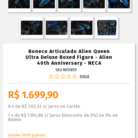
Boneco Articulado Alien Queen
Ultra Deluxe Boxed Figure - Alien
40th Anniversary - NECA
SKU N513859
AVALIE
R$ 1.699,90
6
x
de
R$ 283,32
s/ juros
no
Cartão
1
x
de
R$ 1.614,90
s/ juros
(Desconto
de
5%)
no
Pix ou
Boleto
Ganhe 1699 pontos