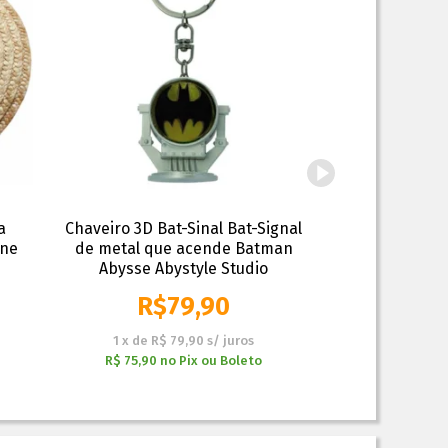
a
Chaveiro 3D Bat-Sinal Bat-Signal
Chaveiro 3D
One
de metal que acende Batman
metal - A
Abysse Abystyle Studio
R$
79,90
R$
1
x
de
R$ 79,90
s/ juros
1
x
de
R$ 
R$ 75,90
no
Pix ou Boleto
R$ 66,40
n