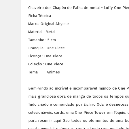
Chaveiro dos Chapéu de Palha de metal - Luffy One Pie
Ficha Técnica
Marca: Original Abysse
Material : Metal
Tamanho : 5 cm
Franquia : One Piece
Licença : One Piece
Coleção : One Piece
Tema : Animes
Bem-vindo ao incrível e incomparável mundo de One Pie
mais grandiosa obra de mangá de todos os tempos que
Tudo criado e comendado por Eichiro Oda, é desnecessá
colecionáveis, cards, uma One Piece Tower em Tóquio,
para resumir aqui. São todos os elementos de uma boa
escala mundial e guerras, contrastando com um lado hu