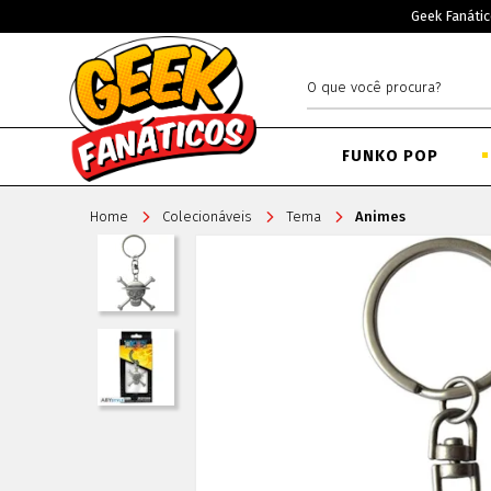
Geek Fanátic
FUNKO POP
Home
Colecionáveis
Tema
Animes