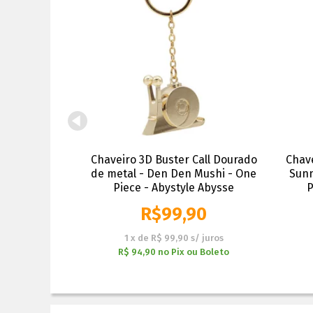
 Stars Piece -
Chaveiro 3D Buster Call Dourado
Chav
npresto
de metal - Den Den Mushi - One
Sunn
Piece - Abystyle Abysse
P
90
R$
99,90
s/ juros
1
x
de
R$ 99,90
s/ juros
ou Boleto
R$ 94,90
no
Pix ou Boleto