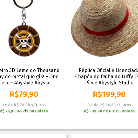
eiro 3D Leme do Thousand
Réplica Oficial e Licenciad
y de metal que gira - One
Chapéu de Palha do Luffy 
iece - Abystyle Abysse
Piece Abystyle Studio
R$
79,90
R$
199,90
1
x
de
R$ 79,90
s/ juros
3
x
de
R$ 66,63
s/ juros
R$ 75,90
no
Pix ou Boleto
R$ 189,90
no
Pix ou Boleto