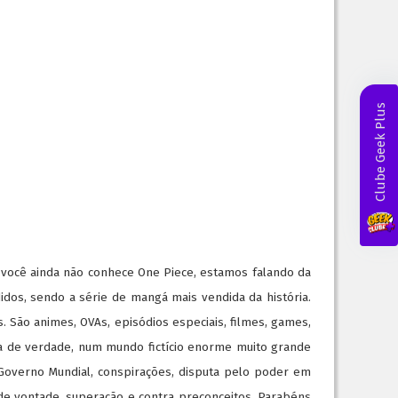
Clube Geek Plus
e você ainda não conhece One Piece, estamos falando da
os, sendo a série de mangá mais vendida da história.
 São animes, OVAs, episódios especiais, filmes, games,
ga de verdade, num mundo fictício enorme muito grande
 Governo Mundial, conspirações, disputa pelo poder em
 de vontade, superação e contra preconceitos. Parabéns