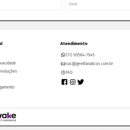
al
Atendimento
(11) 99584-7945
rivacidade
sac@geekfanaticos.com.br
evoluções
FAQ
agamento