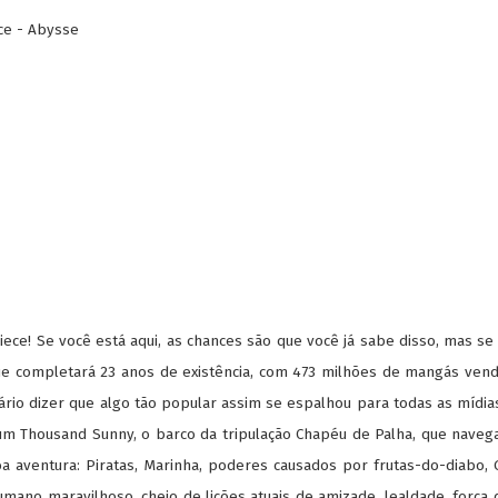
ce - Abysse
ce! Se você está aqui, as chances são que você já sabe disso, mas s
 completará 23 anos de existência, com 473 milhões de mangás vendid
rio dizer que algo tão popular assim se espalhou para todas as mídias.
 um Thousand Sunny, o barco da tripulação Chapéu de Palha, que nave
 aventura: Piratas, Marinha, poderes causados por frutas-do-diabo,
mano maravilhoso, cheio de lições atuais de amizade, lealdade, força