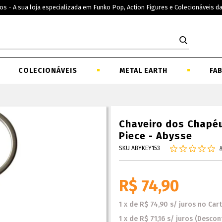
os - A sua loja especializada em Funko Pop, Action Figures e Colecionáveis d
COLECIONÁVEIS
METAL EARTH
FA
Chaveiro dos Chapéu
Piece - Abysse
SKU ABYKEY153
R$ 74,90
1
x
de
R$ 74,90
s/ juros
no
Car
1
x
de
R$ 71,16
s/ juros
(Descon