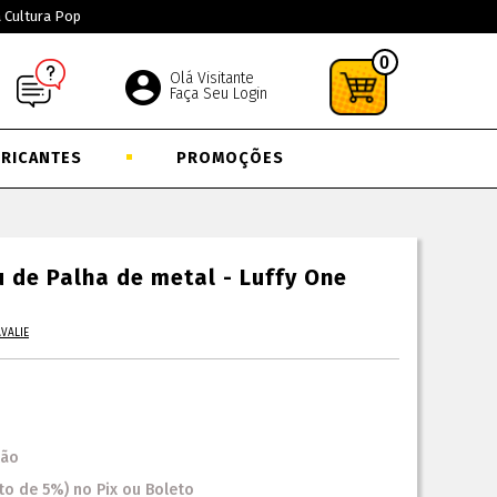
a Cultura Pop
0
Olá Visitante
Faça Seu Login
BRICANTES
PROMOÇÕES
 de Palha de metal - Luffy One
AVALIE
tão
to
de
5%)
no
Pix ou Boleto