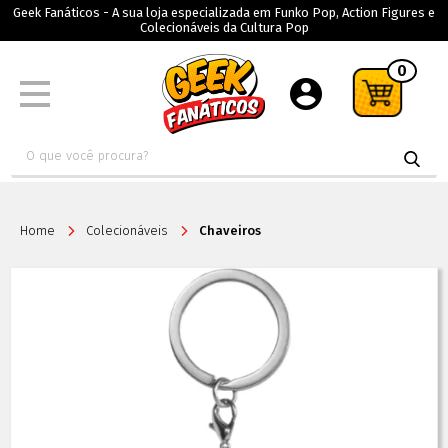
Geek Fanáticos - A sua loja especializada em Funko Pop, Action Figures e
Colecionáveis da Cultura Pop
0
Home
Colecionáveis
Chaveiros