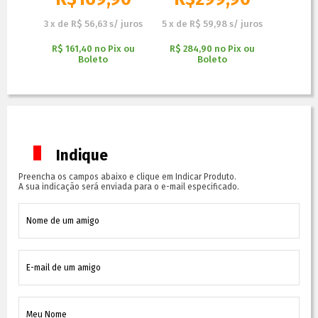
 juros
3
x
de
R$ 56,63
s/ juros
5
x
de
R$ 59,98
s/ juros
3
x
de
R
x ou
R$ 161,40
no
Pix ou
R$ 284,90
no
Pix ou
R$ 161
Boleto
Boleto
Indique
Preencha os campos abaixo e clique em Indicar Produto.
A sua indicação será enviada para o e-mail especificado.