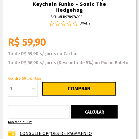
Keychain Funko - Sonic The
Hedgehog
SKU MLB978974933
AVALIE
R$ 59,90
1
x
de
R$ 59,90
s/ juros
no
Cartão
1
x
de
R$ 56,90
s/ juros
(Desconto
de
5%)
no
Pix ou Boleto
Ganhe 59 pontos
Não sabe o CEP?
CONSULTE OPÇÕES DE PAGAMENTO