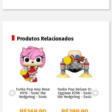
Produtos Relacionados
 Pop
Funko Pop Amy Rose
Funko Pop Deluxe Dr.
Funko P
er
#915 - Sonic the
Eggman #298 - Sonic
Chao #10
 Wars
Hedgehog - Sonic
the Hedgehog - Sonic
H
0
R$
169,90
R$
299,90
R$