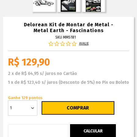
Delorean Kit de Montar de Metal -
Metal Earth - Fascinations
SKU MMS181
AVALIE
R$ 129,90
2
x
de
R$ 64,95
s/ juros
no
Cartão
1
x
de
R$ 123,40
s/ juros
(Desconto
de
5%)
no
Pix ou Boleto
Ganhe 129 pontos