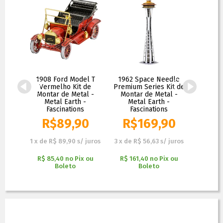
emium
1908 Ford Model T
1962 Space Needle
AH-64 
ontar
Vermelho Kit de
Premium Series Kit de
Azul Ki
 Earth
Montar de Metal -
Montar de Metal -
Metal -
s
Metal Earth -
Metal Earth -
Fas
Fascinations
Fascinations
0
R$
89,90
R$
169,90
R
 juros
1
x
de
R$ 89,90
s/ juros
3
x
de
R$ 56,63
s/ juros
1
x
de
R$
x ou
R$ 85,40
no
Pix ou
R$ 161,40
no
Pix ou
R$ 75
Boleto
Boleto