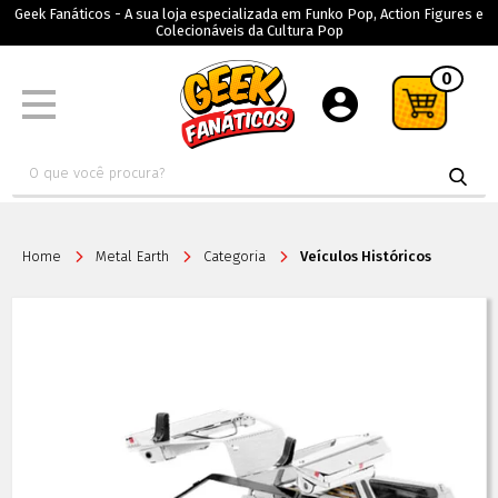
Geek Fanáticos - A sua loja especializada em Funko Pop, Action Figures e
Colecionáveis da Cultura Pop
0
Home
Metal Earth
Categoria
Veículos Históricos