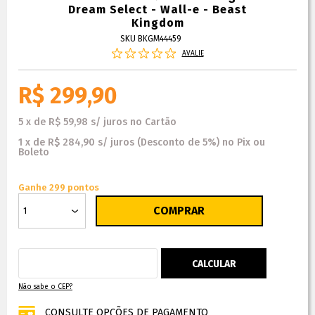
Dream Select - Wall-e - Beast
Kingdom
SKU BKGM44459
AVALIE
R$ 299,90
5
x
de
R$ 59,98
s/ juros
no
Cartão
1
x
de
R$ 284,90
s/ juros
(Desconto
de
5%)
no
Pix ou
Boleto
Ganhe 299 pontos
Não sabe o CEP?
CONSULTE OPÇÕES DE PAGAMENTO