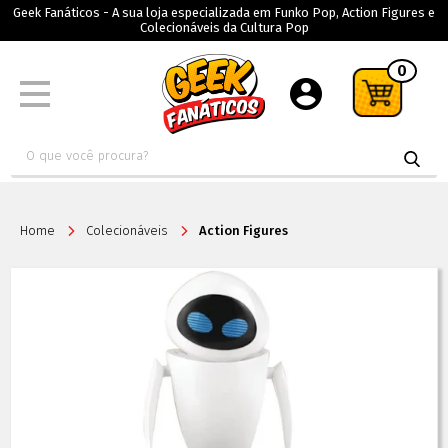
Geek Fanáticos - A sua loja especializada em Funko Pop, Action Figures e
Colecionáveis da Cultura Pop
0
Home
Colecionáveis
Action Figures