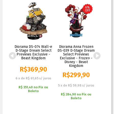
6%
OFF
51
Diorama DS-074 Wall-e
Diorama Anna Frozen
Diorama
age
D-Stage Dream Select
DS-039 D-Stage Dream
Coin 
t
Previews Exclusive -
Select Previews
Dre
ive -
Beast Kingdom
Exclusive - Frozen -
Preview
eu
Disney - Beast
Disn
to -
Kingdom
K
R$
369,90
90
R$
299,90
R$
R$
319,90
R$
339,90
6
x
de
R$ 61,65
s/ juros
 juros
5
x
de
R$ 59,98
s/ juros
6
x
de
R
R$ 351,40
no
Pix ou
x ou
Boleto
R$ 284,90
no
Pix ou
R$ 303
Boleto