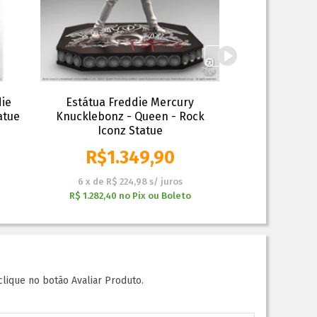
die
Estátua Freddie Mercury
Estátua Janis J
atue
Knucklebonz - Queen - Rock
Rock I
Iconz Statue
R$
1.349,90
R$
1
6
x
de
R$ 224,98
s/ juros
6
x
de
R$ 
R$ 1.282,40
no
Pix ou Boleto
R$ 1.092,40
clique no botão Avaliar Produto.