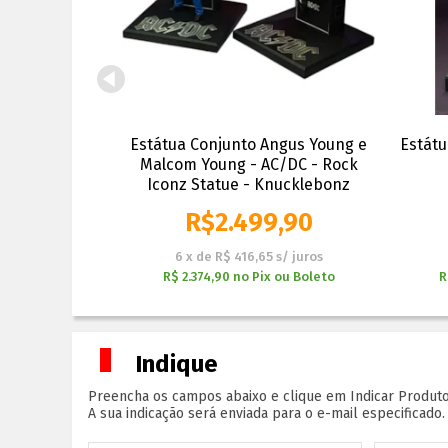
ter III Ace of
Estátua Conjunto Angus Young e
Estátu
 - Motorhead
Malcom Young - AC/DC - Rock
Statue
Iconz Statue - Knucklebonz
,90
R$
2.499,90
s/ juros
6
x
de
R$ 416,65
s/ juros
 ou Boleto
R$ 2.374,90
no
Pix ou Boleto
R
Indique
Preencha os campos abaixo e clique em Indicar Produto
A sua indicação será enviada para o e-mail especificado.