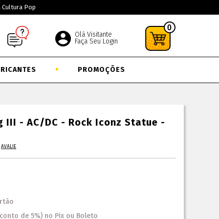
a Cultura Pop
0
Olá Visitante
Faça Seu Login
BRICANTES
PROMOÇÕES
III - AC/DC - Rock Iconz Statue -
AVALIE
rtão
sconto
de
5%)
no
Pix ou Boleto