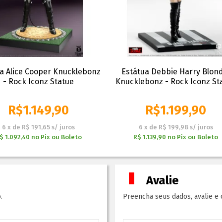
a Alice Cooper Knucklebonz
Estátua Debbie Harry Blon
- Rock Iconz Statue
Knucklebonz - Rock Iconz St
R$
1.149,90
R$
1.199,90
6
x
de
R$ 191,65
s/ juros
6
x
de
R$ 199,98
s/ juros
$ 1.092,40
no
Pix ou Boleto
R$ 1.139,90
no
Pix ou Boleto
Avalie
.
Preencha seus dados, avalie e 