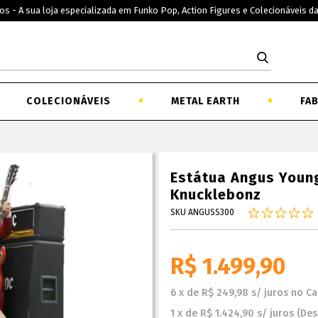
os - A sua loja especializada em Funko Pop, Action Figures e Colecionáveis d
COLECIONÁVEIS
METAL EARTH
FA
Estátua Angus Young 
Knucklebonz
SKU ANGUSS300
R$ 1.499,90
6
x
de
R$ 249,98
s/ juros
no
Ca
1
x
de
R$ 1.424,90
s/ juros
(De