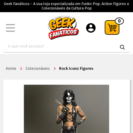
Geek Fanáticos - A sua loja especializada em Funko Pop, Action Figures e
Colecionáveis da Cultura Pop
0
Home
Colecionáveis
Rock Iconz Figures