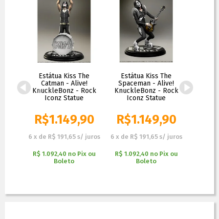
my
Estátua Kiss The
Estátua Kiss The
Estát
e of
Catman - Alive!
Spaceman - Alive!
Starc
onz -
KnuckleBonz - Rock
KnuckleBonz - Rock
Knuckl
ock
Iconz Statue
Iconz Statue
Ico
e
,90
R$
1.149,90
R$
1.149,90
R$
1
R$
1.399,90
 juros
6
x
de
R$ 191,65
s/ juros
6
x
de
R$ 191,65
s/ juros
6
x
de
ix ou
R$ 1.092,40
no
Pix ou
R$ 1.092,40
no
Pix ou
Boleto
Boleto
R$ 1.14