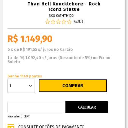
Than Hell Knucklebonz - Rock
Iconz Statue
SKU CATHTH100
AVALIE
R$ 1.149,90
6
x
de
R$ 191,65
s/ juros
no
Cartão
1
x
de
R$ 1.092,40
s/ juros
(Desconto
de
5%)
no
Pix ou
Boleto
Ganhe 1149 pontos
Não sabe o CEP?
CONSULTE OPÇÕES DE PAGAMENTO