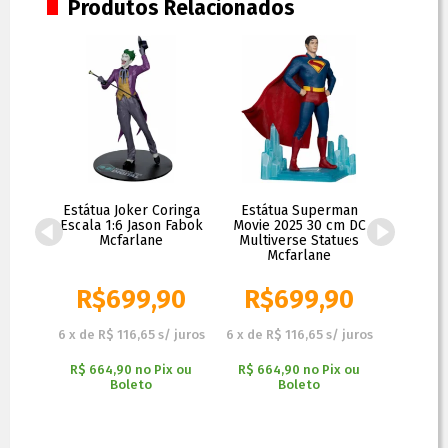
Produtos Relacionados
tan
Estátua Joker Coringa
Estátua Superman
Batm
a 1/4
Escala 1:6 Jason Fabok
Movie 2025 30 cm DC
Asylum 2
tom
Mcfarlane
Multiverse Statues
Cow
Mcfarlane
M
,90
R$
699,90
R$
699,90
R$
 juros
6
x
de
R$ 116,65
s/ juros
6
x
de
R$ 116,65
s/ juros
5
x
de
R
ix ou
R$ 664,90
no
Pix ou
R$ 664,90
no
Pix ou
R$ 284
Boleto
Boleto