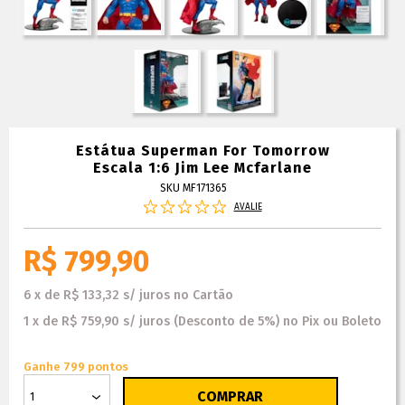
Estátua Superman For Tomorrow
Escala 1:6 Jim Lee Mcfarlane
SKU MF171365
AVALIE
R$ 799,90
6
x
de
R$ 133,32
s/ juros
no
Cartão
1
x
de
R$ 759,90
s/ juros
(Desconto
de
5%)
no
Pix ou Boleto
Ganhe 799 pontos