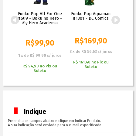
011 -
Funko Pop All For One
Funko Pop Aquaman
Funko 
- My
#609 - Boku no Hero -
#1301 - DC Comics
#1302
ia
My Hero Academia
R$
169,90
R$
90
R$
99,90
R$
109,90
3
x
de
R$ 56,63
s/ juros
3
x
de
R
 juros
1
x
de
R$ 99,90
s/ juros
R$ 161,40
no
Pix ou
R$ 151
x ou
R$ 94,90
no
Pix ou
Boleto
Boleto
Indique
Preencha os campos abaixo e clique em Indicar Produto.
A sua indicação será enviada para o e-mail especificado.