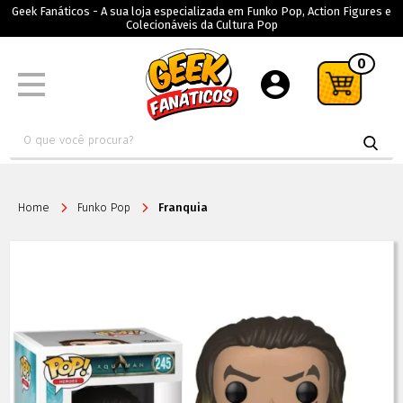
Geek Fanáticos - A sua loja especializada em Funko Pop, Action Figures e
Colecionáveis da Cultura Pop
0
Home
Funko Pop
Franquia