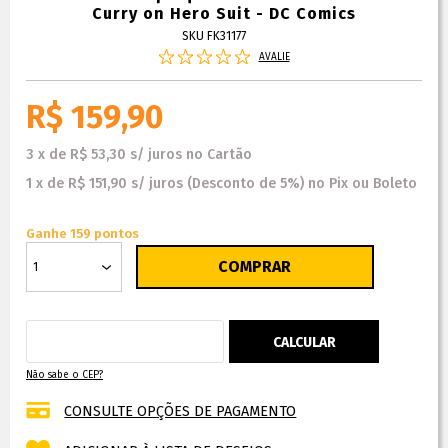
Curry on Hero Suit - DC Comics
SKU FK31177
AVALIE
R$ 159,90
3
x
de
R$ 53,30
s/ juros
no
Cartão
1
x
de
R$ 151,90
s/ juros
(Desconto
de
5%)
no
Pix ou Boleto
Ganhe 159 pontos
Não sabe o CEP?
CONSULTE OPÇÕES DE PAGAMENTO