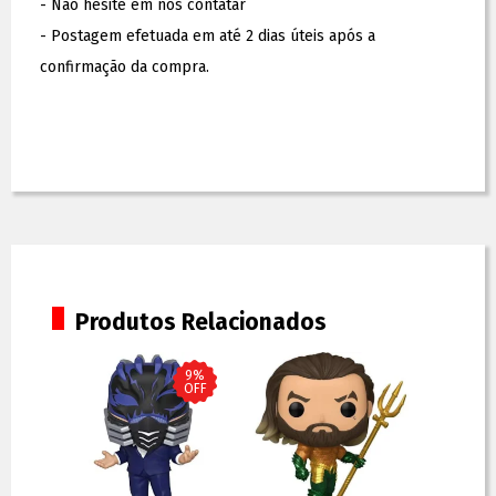
- Não hesite em nos contatar
- Postagem efetuada em até 2 dias úteis após a
confirmação da compra.
Produtos Relacionados
8%
9%
OFF
OFF