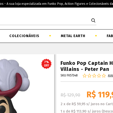
os - A sua loja especializada em Funko Pop, Action Figures e Colecionáveis d
COLECIONÁVEIS
METAL EARTH
FA
Funko Pop Captain 
7%
OFF
Villains - Peter Pan
SKU FK57348
AVA
R$ 119,
R$ 129,90
2
x
de
R$ 59,95
s/ juros
no
Car
1
x
de
R$ 113,90
s/ juros
(Desc