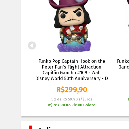
merica #573 -
Funko Pop Captain Hook on the
Funko
- Vingadores
Peter Pan's Flight Attraction
Ganc
arvel
Capitão Gancho #109 - Walt
Disney World 50th Anniversary - D
90
R$
299,90
/ juros
ou Boleto
5
x
de
R$ 59,98
s/ juros
R$ 284,90
no
Pix ou Boleto