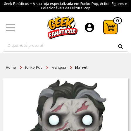
Geek Fanáticos - A sua loja especializada em Funko Pop, Action Figures e
Colecionáveis da Cultura Pop
0
Home
Funko Pop
Franquia
Marvel