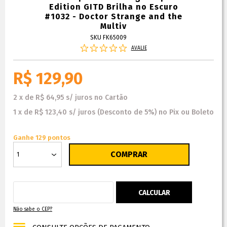
Edition GITD Brilha no Escuro
#1032 - Doctor Strange and the
Multiv
SKU FK65009
AVALIE
R$ 129,90
2
x
de
R$ 64,95
s/ juros
no
Cartão
1
x
de
R$ 123,40
s/ juros
(Desconto
de
5%)
no
Pix ou Boleto
Ganhe 129 pontos
Não sabe o CEP?