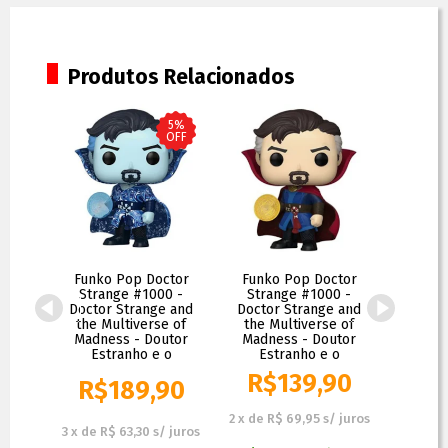
Produtos Relacionados
5%
OFF
Spider
Funko Pop Doctor
Funko Pop Doctor
Funko
Brilha
Strange #1000 -
Strange #1000 -
Stra
lice
Doctor Strange and
Doctor Strange and
Estran
74 -
the Multiverse of
the Multiverse of
Series 
me -
Madness - Doutor
Madness - Doutor
Stra
tima
Estranho e o
Estranho e o
Mu
90
R$
139,90
R$
R$
189,90
R$
199,90
 juros
2
x
de
R$ 69,95
s/ juros
2
x
de
R$
3
x
de
R$ 63,30
s/ juros