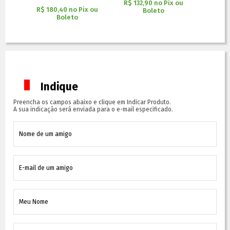
x ou
R$ 132,90
no
Pix ou
R$ 132
R$ 180,40
no
Pix ou
Boleto
Boleto
Indique
Preencha os campos abaixo e clique em Indicar Produto.
A sua indicação será enviada para o e-mail especificado.