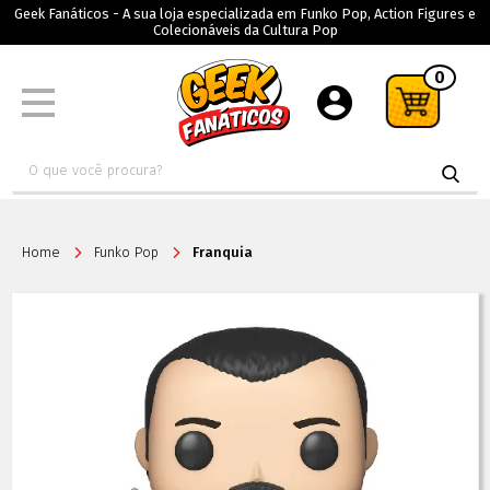
Geek Fanáticos - A sua loja especializada em Funko Pop, Action Figures e
Colecionáveis da Cultura Pop
0
Home
Funko Pop
Franquia