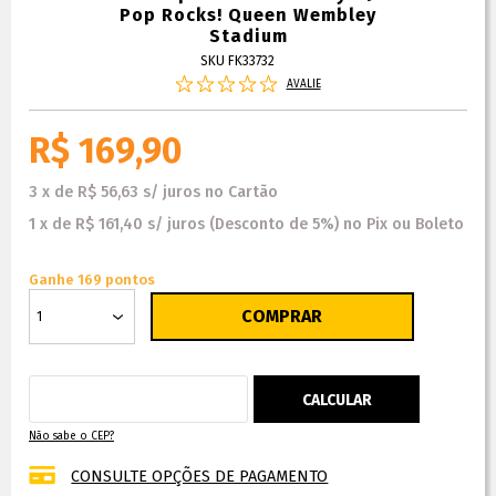
Pop Rocks! Queen Wembley
Stadium
SKU FK33732
AVALIE
R$ 169,90
3
x
de
R$ 56,63
s/ juros
no
Cartão
1
x
de
R$ 161,40
s/ juros
(Desconto
de
5%)
no
Pix ou Boleto
Ganhe 169 pontos
Não sabe o CEP?
CONSULTE OPÇÕES DE PAGAMENTO