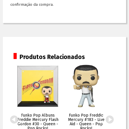
confirmação da compra.
Produtos Relacionados
s Jimi
Funko Pop Albuns
Funko Pop Freddie
Funko
You
Freddie Mercury Flash
Mercury #183 - Live
Mercury
 - Pop
Gordon #30 - Queen -
Aid - Queen - Pop
- P
Pop Rocks!
Rocks!