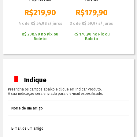
90
R$
219,90
R$
179,90
R$
 juros
4
x
de
R$ 54,98
s/ juros
3
x
de
R$ 59,97
s/ juros
3
x
de
R
x ou
R$ 208,90
no
Pix ou
R$ 170,90
no
Pix ou
R$ 161
Boleto
Boleto
Indique
Preencha os campos abaixo e clique em Indicar Produto.
A sua indicação será enviada para o e-mail especificado.