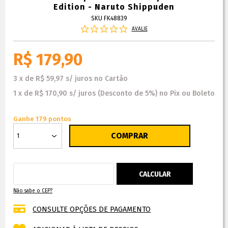
Edition - Naruto Shippuden
SKU FK48839
AVALIE
R$ 179,90
3
x
de
R$ 59,97
s/ juros
no
Cartão
1
x
de
R$ 170,90
s/ juros
(Desconto
de
5%)
no
Pix ou Boleto
Ganhe 179 pontos
Não sabe o CEP?
CONSULTE OPÇÕES DE PAGAMENTO