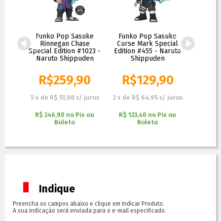
o Six
Funko Pop Sasuke
Funko Pop Sasuke
Funk
cial
Rinnegan Chase
Curse Mark Special
(Almigh
lha no
Special Edition #1023 -
Edition #455 - Naruto
- Spec
uto
Naruto Shippuden
Shippuden
Narut
90
R$
259,90
R$
129,90
R$
 juros
5
x
de
R$ 51,98
s/ juros
2
x
de
R$ 64,95
s/ juros
3
x
de
R
x ou
R$ 246,90
no
Pix ou
R$ 123,40
no
Pix ou
R$ 161
Boleto
Boleto
Indique
Preencha os campos abaixo e clique em Indicar Produto.
A sua indicação será enviada para o e-mail especificado.