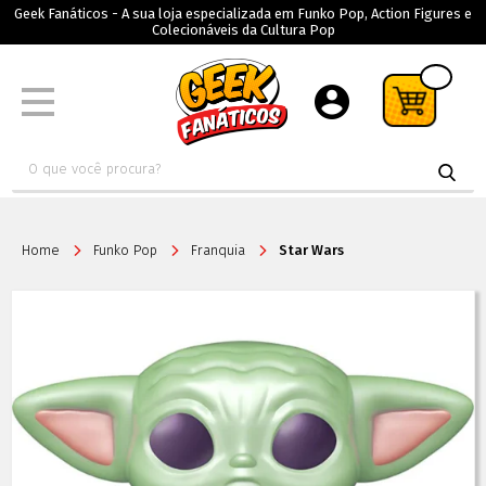
Geek Fanáticos - A sua loja especializada em Funko Pop, Action Figures e
Colecionáveis da Cultura Pop
Home
Funko Pop
Franquia
Star Wars