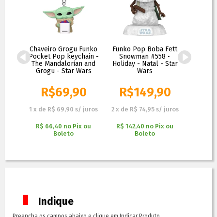
 #845
Chaveiro Grogu Funko
Funko Pop Boba Fett
Funk
an and
Pocket Pop keychain -
Snowman #558 -
Snow
Wars
The Mandalorian and
Holiday - Natal - Star
Natal #5
Grogu - Star Wars
Wars
90
R$
69,90
R$
149,90
R$
 juros
1
x
de
R$ 69,90
s/ juros
2
x
de
R$ 74,95
s/ juros
2
x
de
R$
x ou
R$ 66,40
no
Pix ou
R$ 142,40
no
Pix ou
R$ 123
Boleto
Boleto
Indique
Preencha os campos abaixo e clique em Indicar Produto.