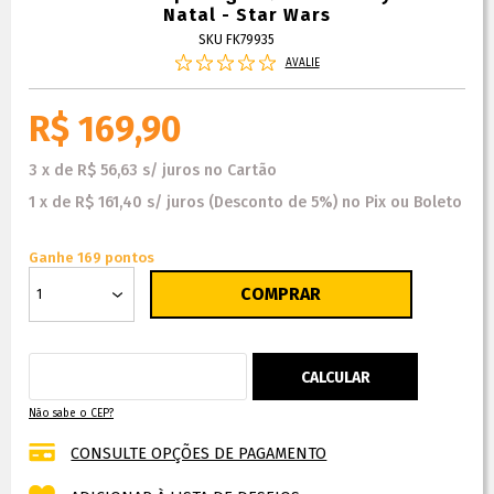
Natal - Star Wars
SKU FK79935
AVALIE
R$ 169,90
3
x
de
R$ 56,63
s/ juros
no
Cartão
1
x
de
R$ 161,40
s/ juros
(Desconto
de
5%)
no
Pix ou Boleto
Ganhe 169 pontos
Não sabe o CEP?
CONSULTE OPÇÕES DE PAGAMENTO