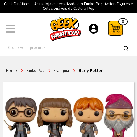
Geek Fanáticos - A sua loja especializada em Funko Pop, Action Figures e
Colecionáveis da Cultura Pop
0
Home
Funko Pop
Franquia
Harry Potter