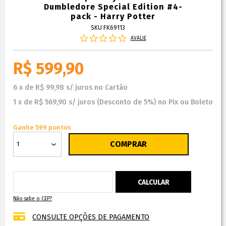
Dumbledore Special Edition #4-
pack - Harry Potter
SKU FK69113
AVALIE
R$ 599,90
6
x
de
R$ 99,98
s/ juros
no
Cartão
1
x
de
R$ 569,90
s/ juros
(Desconto
de
5%)
no
Pix ou Boleto
Ganhe 599 pontos
Não sabe o CEP?
CONSULTE OPÇÕES DE PAGAMENTO