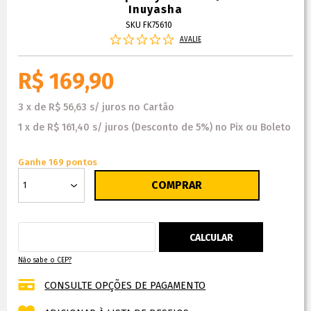
Inuyasha
SKU FK75610
AVALIE
R$ 169,90
3
x
de
R$ 56,63
s/ juros
no
Cartão
1
x
de
R$ 161,40
s/ juros
(Desconto
de
5%)
no
Pix ou Boleto
Ganhe 169 pontos
Não sabe o CEP?
CONSULTE OPÇÕES DE PAGAMENTO