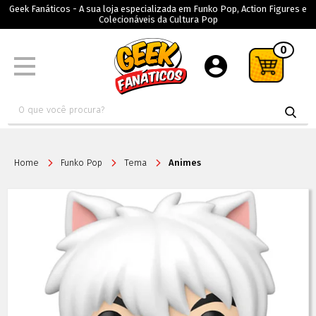
Geek Fanáticos - A sua loja especializada em Funko Pop, Action Figures e
Colecionáveis da Cultura Pop
0
Home
Funko Pop
Tema
Animes