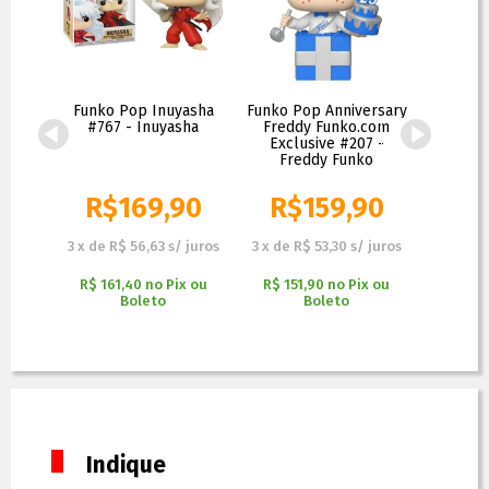
#1596
Funko Pop Inuyasha
Funko Pop Anniversary
Funko 
0th
#767 - Inuyasha
Freddy Funko.com
Spiderm
y
Exclusive #207 -
Excl
Freddy Funko
Homem
Meta
90
R$
169,90
R$
159,90
R$
 juros
3
x
de
R$ 56,63
s/ juros
3
x
de
R$ 53,30
s/ juros
6
x
de
R
x ou
R$ 161,40
no
Pix ou
R$ 151,90
no
Pix ou
R$ 512
Boleto
Boleto
Indique