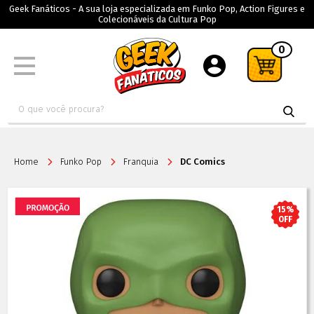
Geek Fanáticos - A sua loja especializada em Funko Pop, Action Figures e
Colecionáveis da Cultura Pop
0
Home
Funko Pop
Franquia
DC Comics
15%
OFF