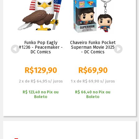
tman
Funko Pop Eagly
Chaveiro Funko Pocket
Funko P
on
#1236 - Peacemaker -
Superman Movie 2025
Fredd
1344 -
DC Comics
- DC Comics
Exclu
ics
Fre
90
R$
129,90
R$
69,90
R$
 juros
2
x
de
R$ 64,95
s/ juros
1
x
de
R$ 69,90
s/ juros
3
x
de
R
x ou
R$ 123,40
no
Pix ou
R$ 66,40
no
Pix ou
R$ 151
Boleto
Boleto