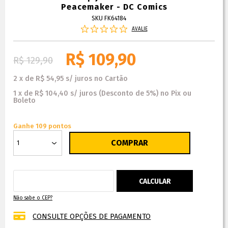
Peacemaker - DC Comics
SKU FK64184
AVALIE
R$ 109,90
R$ 129,90
2
x
de
R$ 54,95
s/ juros
no
Cartão
1
x
de
R$ 104,40
s/ juros
(Desconto
de
5%)
no
Pix ou
Boleto
Ganhe 109 pontos
Não sabe o CEP?
CONSULTE OPÇÕES DE PAGAMENTO