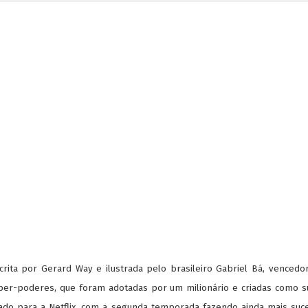
ita por Gerard Way e ilustrada pelo brasileiro Gabriel Bá, vencedo
er-poderes, que foram adotadas por um milionário e criadas como s
iado para a Netflix, com a segunda temporada fazendo ainda mais su