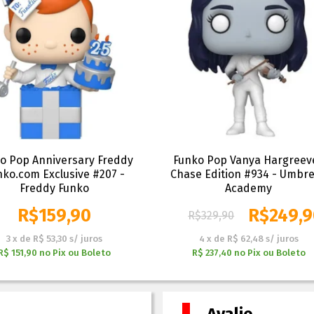
o Pop Anniversary Freddy
Funko Pop Vanya Hargreev
nko.com Exclusive #207 -
Chase Edition #934 - Umbre
Freddy Funko
Academy
R$
159,90
R$
249,
R$
329,90
3
x
de
R$ 53,30
s/ juros
4
x
de
R$ 62,48
s/ juros
R$ 151,90
no
Pix ou Boleto
R$ 237,40
no
Pix ou Boleto