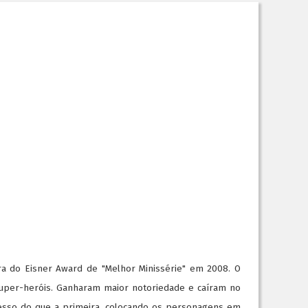
ra do Eisner Award de "Melhor Minissérie" em 2008. O
uper-heróis. Ganharam maior notoriedade e caíram no
cesso do que a primeira, colocando os personagens em