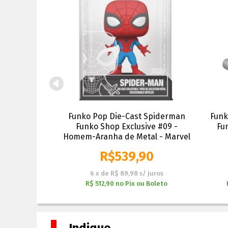
 Hargreeves
Funko Pop Die-Cast Spiderman
Funk
a Academy
Funko Shop Exclusive #09 -
Fu
Homem-Aranha de Metal - Marvel
$
119,90
R$
539,90
s/ juros
6
x
de
R$ 89,98
s/ juros
ou Boleto
R$ 512,90
no
Pix ou Boleto