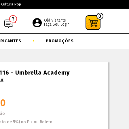
a Cultura Pop
0
Olá Visitante
Faça Seu Login
BRICANTES
PROMOÇÕES
1116 - Umbrella Academy
LIE
90
tão
nto
de
5%)
no
Pix ou Boleto