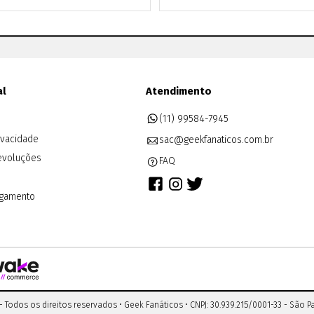
al
Atendimento
(11) 99584-7945
rivacidade
sac@geekfanaticos.com.br
evoluções
FAQ
agamento
- Todos os direitos reservados •
Geek Fanáticos
•
CNPJ: 30.939.215/0001-33
-
São P