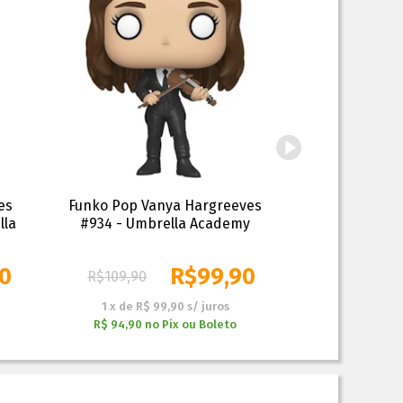
es
Funko Pop Vanya Hargreeves
Funko Pop Vany
lla
#934 - Umbrella Academy
Ac
90
R$
99,90
R$
109,90
R$
109,90
1
x
de
R$ 99,90
s/ juros
1
x
de
R$ 
R$ 94,90
no
Pix ou Boleto
R$ 94,90
n