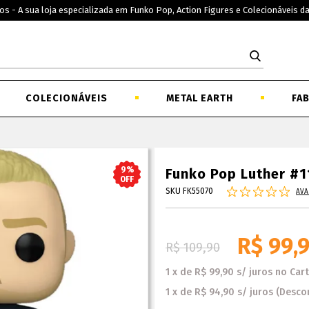
os - A sua loja especializada em Funko Pop, Action Figures e Colecionáveis d
COLECIONÁVEIS
METAL EARTH
FA
9%
Funko Pop Luther #
OFF
SKU FK55070
AVA
R$ 99,
R$ 109,90
1
x
de
R$ 99,90
s/ juros
no
Car
1
x
de
R$ 94,90
s/ juros
(Desco