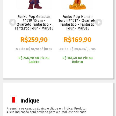
 Man
Funko Pop Galactus
Funko Pop Human
Funko 
onic
#1519 15 cm -
Torch #1517 - Quarteto
#562 
gers
Quarteto Fantástico -
Fantástico - Fantastic
Fant
vel
Fantastic Four - Marvel
Four - Marvel
Quartet
ro -
R$
259,90
R$
169,90
R
R$
109,90
,90
5
x
de
R$ 51,98
s/ juros
3
x
de
R$ 56,63
s/ juros
1
x
de
R$
 juros
R$ 246,90
no
Pix ou
R$ 161,40
no
Pix ou
R$ 85
ix ou
Boleto
Boleto
Indique
Preencha os campos abaixo e clique em Indicar Produto.
A sua indicação será enviada para o e-mail especificado.