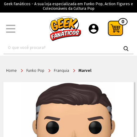
Geek Fanáticos - A sua loja especializada em Funko Pop, Action Figures e
Colecionáveis da Cultura Pop
0
Home
Funko Pop
Franquia
Marvel