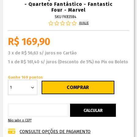
- Quarteto Fantástico - Fantastic
Four - Marvel
SKU FK83584
AVALIE
R$ 169,90
3
x
de
R$ 56,63
s/ juros
no
Cartão
1
x
de
R$ 161,40
s/ juros
(Desconto
de
5%)
no
Pix ou Boleto
Ganhe 169 pontos
Não sabe o CEP?
CONSULTE OPÇÕES DE PAGAMENTO