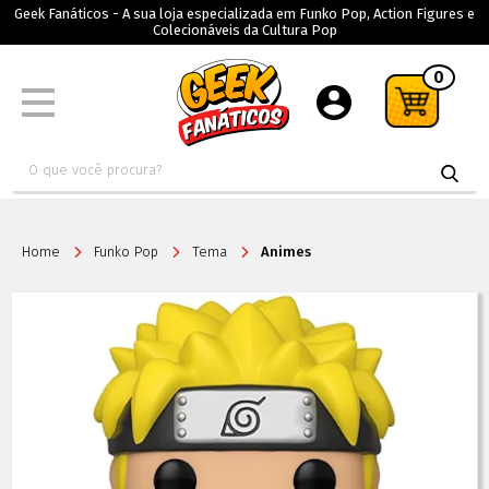
Geek Fanáticos - A sua loja especializada em Funko Pop, Action Figures e
Colecionáveis da Cultura Pop
0
Home
Funko Pop
Tema
Animes