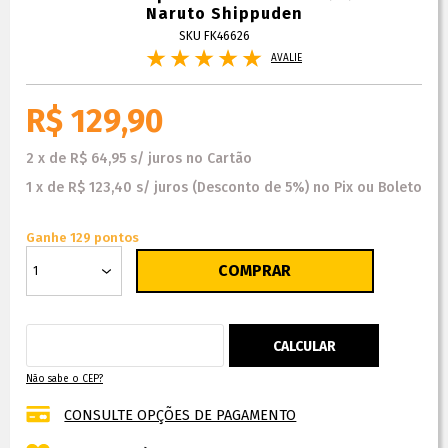
Naruto Shippuden
SKU FK46626
AVALIE
R$ 129,90
2
x
de
R$ 64,95
s/ juros
no
Cartão
1
x
de
R$ 123,40
s/ juros
(Desconto
de
5%)
no
Pix ou Boleto
Ganhe 129 pontos
Não sabe o CEP?
CONSULTE OPÇÕES DE PAGAMENTO