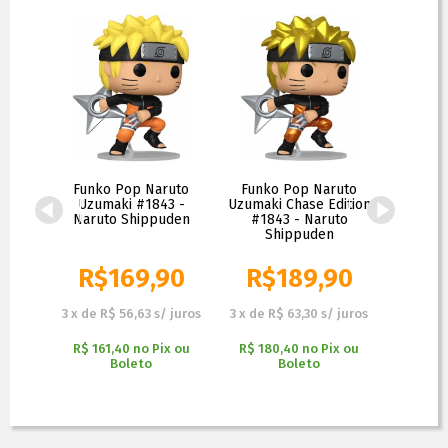
Itachi
Funko Pop Naruto
Funko Pop Naruto
Funko P
ition
Uzumaki #1843 -
Uzumaki Chase Edition
- Naru
to
Naruto Shippuden
#1843 - Naruto
Shippuden
90
R$
169,90
R$
189,90
R$
R$
139,90
 juros
3
x
de
R$ 56,63
s/ juros
3
x
de
R$ 63,30
s/ juros
2
x
de
R$
x ou
R$ 161,40
no
Pix ou
R$ 180,40
no
Pix ou
R$ 113
Boleto
Boleto