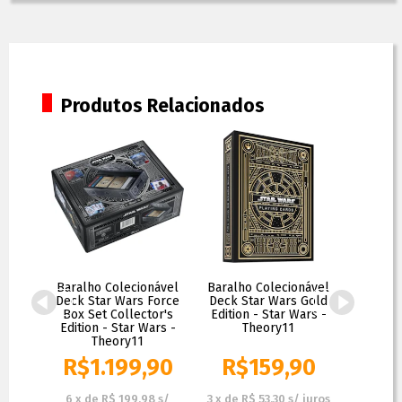
Produtos Relacionados
 Pop
Baralho Colecionável
Baralho Colecionável
Chavei
er
Deck Star Wars Force
Deck Star Wars Gold
Log
 Wars
Box Set Collector's
Edition - Star Wars -
Monogra
Edition - Star Wars -
Theory11
Pewt
Theory11
M
0
R$
1.199,90
R$
159,90
R
 juros
6
x
de
R$ 199,98
s/
3
x
de
R$ 53,30
s/ juros
1
x
de
R$