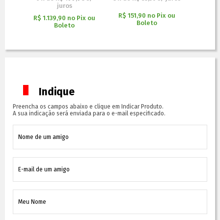
juros
x ou
R$ 151,90
no
Pix ou
R$ 56
R$ 1.139,90
no
Pix ou
Boleto
Boleto
Indique
Preencha os campos abaixo e clique em Indicar Produto.
A sua indicação será enviada para o e-mail especificado.