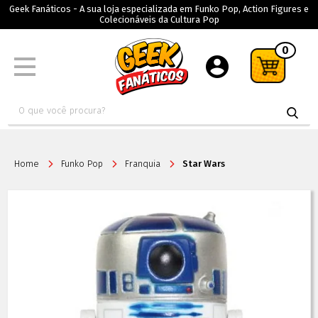
Geek Fanáticos - A sua loja especializada em Funko Pop, Action Figures e
Colecionáveis da Cultura Pop
0
Home
Funko Pop
Franquia
Star Wars