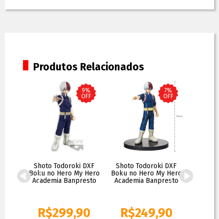
Produtos Relacionados
8%
9%
7%
OFF
OFF
OFF
011 -
Shoto Todoroki DXF
Shoto Todoroki DXF
Funko P
- My
Boku no Hero My Hero
Boku no Hero My Hero
#609 - 
ia
Academia Banpresto
Academia Banpresto
My He
90
R$
299,90
R$
249,90
R
R$
329,90
R$
269,90
R$
109,90