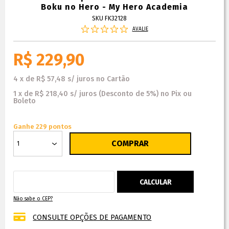
Boku no Hero - My Hero Academia
SKU FK32128
AVALIE
R$ 229,90
4
x
de
R$ 57,48
s/ juros
no
Cartão
1
x
de
R$ 218,40
s/ juros
(Desconto
de
5%)
no
Pix ou
Boleto
Ganhe 229 pontos
Não sabe o CEP?
CONSULTE OPÇÕES DE PAGAMENTO