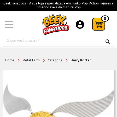
Geek Fanáticos - A sua loja especializada em Funko Pop, Action Figures e
Colecionáveis da Cultura Pop
0
Home
Metal Earth
Categoria
Harry Potter