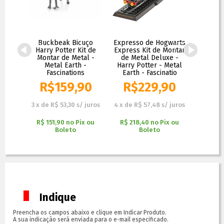
rovão
Buckbeak Bicuço
Expresso de Hogwarts
Hogwa
ar de
Harry Potter Kit de
Express Kit de Montar
Premium
rth -
Montar de Metal -
de Metal Deluxe -
Montar 
s
Metal Earth -
Harry Potter - Metal
Potter 
Fascinations
Earth - Fascinatio
Fas
0
R$
159,90
R$
229,90
R$
 juros
3
x
de
R$ 53,30
s/ juros
4
x
de
R$ 57,48
s/ juros
4
x
de
R
 ou
R$ 151,90
no
Pix ou
R$ 218,40
no
Pix ou
R$ 237
Boleto
Boleto
Indique
Preencha os campos abaixo e clique em Indicar Produto.
A sua indicação será enviada para o e-mail especificado.