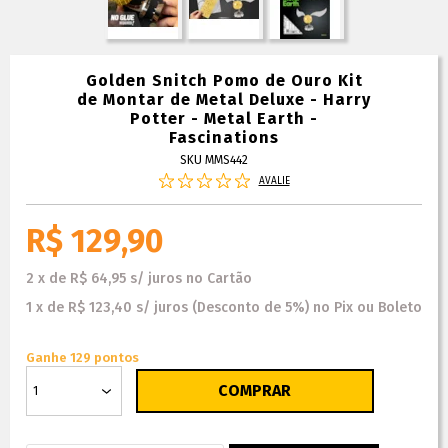
Golden Snitch Pomo de Ouro Kit
de Montar de Metal Deluxe - Harry
Potter - Metal Earth -
Fascinations
SKU MMS442
AVALIE
R$ 129,90
2
x
de
R$ 64,95
s/ juros
no
Cartão
1
x
de
R$ 123,40
s/ juros
(Desconto
de
5%)
no
Pix ou Boleto
Ganhe 129 pontos