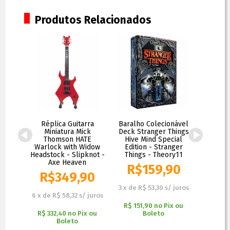
Produtos Relacionados
rra
Réplica Guitarra
Baralho Colecionável
Réplica 
arley
Miniatura Mick
Deck Stranger Things
Mini
ibute
Thomson HATE
Hive Mind Special
Simmo
Warlock with Widow
Edition - Stranger
Headstock - Slipknot -
Things - Theory11
Axe Heaven
90
R$
159,90
R$
R$
349,90
 juros
3
x
de
R$ 53,30
s/ juros
6
x
de
R
6
x
de
R$ 58,32
s/ juros
x ou
R$ 151,90
no
Pix ou
R$ 332
R$ 332,40
no
Pix ou
Boleto
Boleto