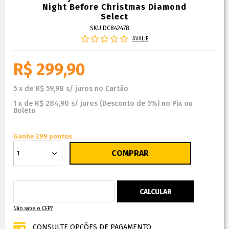
Night Before Christmas Diamond
Select
SKU DC842478
AVALIE
R$ 299,90
5
x
de
R$ 59,98
s/ juros
no
Cartão
1
x
de
R$ 284,90
s/ juros
(Desconto
de
5%)
no
Pix ou
Boleto
Ganhe 299 pontos
Não sabe o CEP?
CONSULTE OPÇÕES DE PAGAMENTO