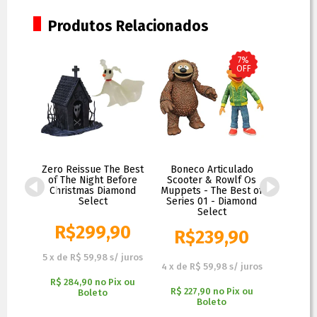
Produtos Relacionados
7%
OFF
e Jack
Zero Reissue The Best
Boneco Articulado
Bonec
ith
of The Night Before
Scooter & Rowlf Os
Thor - M
#1360
Christmas Diamond
Muppets - The Best of
Diam
ndo de
Select
Series 01 - Diamond
are
Select
s
R$
299,90
R$
R$
239,90
R$
259,90
90
5
x
de
R$ 59,98
s/ juros
5
x
de
R
4
x
de
R$ 59,98
s/ juros
 juros
R$ 284,90
no
Pix ou
R$ 284
R$ 227,90
no
Pix ou
x ou
Boleto
Boleto