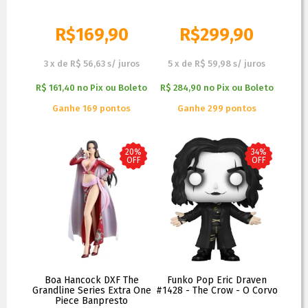
R$
169,90
R$
299,90
R$
199,90
R$
329,90
3
x
de
R$ 56,63
s/ juros
5
x
de
R$ 59,98
s/ juros
R$ 161,40
no
Pix ou Boleto
R$ 284,90
no
Pix ou Boleto
Ganhe 169 pontos
Ganhe 299 pontos
20%
34%
OFF
OFF
Boa Hancock DXF The
Funko Pop Eric Draven
Grandline Series Extra One
#1428 - The Crow - O Corvo
Piece Banpresto