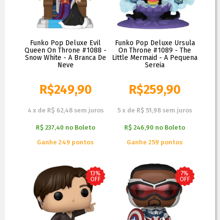
Funko Pop Deluxe Evil
Funko Pop Deluxe Ursula
Queen On Throne #1088 -
On Throne #1089 - The
Snow White - A Branca De
Little Mermaid - A Pequena
Neve
Sereia
R$
249,90
R$
259,90
R$
269,90
R$
299,90
4
x
de
R$ 62,48
sem juros
5
x
de
R$ 51,98
sem juros
R$ 237,40
no
Boleto
R$ 246,90
no
Boleto
Ganhe 249 pontos
Ganhe 259 pontos
13%
7%
OFF
OFF