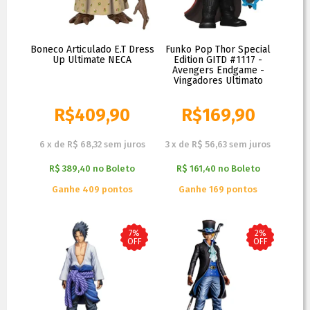
Boneco Articulado E.T Dress
Funko Pop Thor Special
Up Ultimate NECA
Edition GITD #1117 -
Avengers Endgame -
Vingadores Ultimato
R$
409,90
R$
169,90
R$
479,90
R$
179,90
6
x
de
R$ 68,32
sem juros
3
x
de
R$ 56,63
sem juros
R$ 389,40
no
Boleto
R$ 161,40
no
Boleto
Ganhe 409 pontos
Ganhe 169 pontos
7%
2%
OFF
OFF