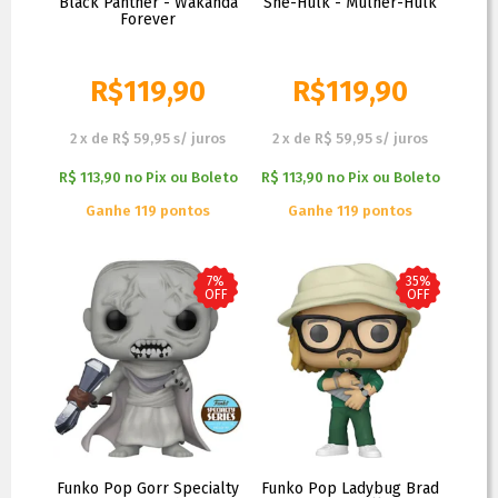
Black Panther - Wakanda
She-Hulk - Mulher-Hulk
Forever
R$
119,90
R$
119,90
R$
129,90
R$
129,90
2
x
de
R$ 59,95
s/ juros
2
x
de
R$ 59,95
s/ juros
R$ 113,90
no
Pix ou Boleto
R$ 113,90
no
Pix ou Boleto
Ganhe 119 pontos
Ganhe 119 pontos
7%
35%
OFF
OFF
Funko Pop Gorr Specialty
Funko Pop Ladybug Brad