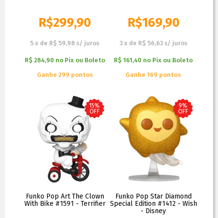
R$
299,90
R$
169,90
R$
349,90
R$
199,90
5
x
de
R$ 59,98
s/ juros
3
x
de
R$ 56,63
s/ juros
R$ 284,90
no
Pix ou Boleto
R$ 161,40
no
Pix ou Boleto
Ganhe 299 pontos
Ganhe 169 pontos
15%
9%
OFF
OFF
Funko Pop Art The Clown
Funko Pop Star Diamond
With Bike #1591 - Terrifier
Special Edition #1412 - Wish
- Disney