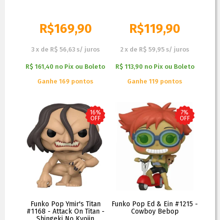
R$
169,90
R$
119,90
R$
259,90
R$
139,90
3
x
de
R$ 56,63
s/ juros
2
x
de
R$ 59,95
s/ juros
R$ 161,40
no
Pix ou Boleto
R$ 113,90
no
Pix ou Boleto
Ganhe 169 pontos
Ganhe 119 pontos
16%
7%
OFF
OFF
Funko Pop Ymir's Titan
Funko Pop Ed & Ein #1215 -
#1168 - Attack On Titan -
Cowboy Bebop
Shingeki No Kyojin