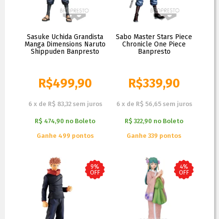
Sasuke Uchida Grandista
Sabo Master Stars Piece
Manga Dimensions Naruto
Chronicle One Piece
Shippuden Banpresto
Banpresto
R$
499,90
R$
339,90
R$
539,90
R$
349,90
6
x
de
R$ 83,32
sem juros
6
x
de
R$ 56,65
sem juros
R$ 474,90
no
Boleto
R$ 322,90
no
Boleto
Ganhe 499 pontos
Ganhe 339 pontos
9%
4%
OFF
OFF