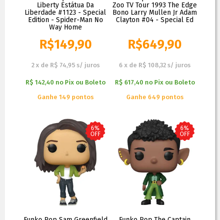
Liberty Estátua Da
Zoo TV Tour 1993 The Edge
Liberdade #1123 - Special
Bono Larry Mullen Jr Adam
Edition - Spider-Man No
Clayton #04 - Special Ed
Way Home
R$
149,90
R$
649,90
R$
169,90
R$
799,90
2
x
de
R$ 74,95
s/ juros
6
x
de
R$ 108,32
s/ juros
R$ 142,40
no
Pix ou Boleto
R$ 617,40
no
Pix ou Boleto
Ganhe 149 pontos
Ganhe 649 pontos
6%
6%
OFF
OFF
Funko Pop Sam Greenfield
Funko Pop The Captain