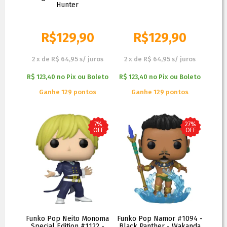
Hunter
R$
129,90
R$
129,90
R$
139,90
R$
179,90
2
x
de
R$ 64,95
s/ juros
2
x
de
R$ 64,95
s/ juros
R$ 123,40
no
Pix ou Boleto
R$ 123,40
no
Pix ou Boleto
Ganhe 129 pontos
Ganhe 129 pontos
7%
27%
OFF
OFF
Funko Pop Neito Monoma
Funko Pop Namor #1094 -
Special Edition #1122 -
Black Panther - Wakanda