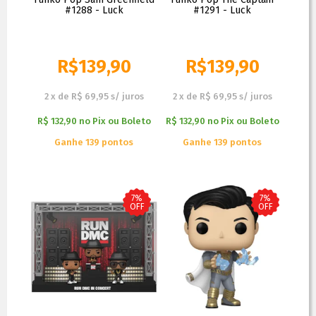
#1288 - Luck
#1291 - Luck
R$
139,90
R$
139,90
R$
149,90
R$
149,90
2
x
de
R$ 69,95
s/ juros
2
x
de
R$ 69,95
s/ juros
R$ 132,90
no
Pix ou Boleto
R$ 132,90
no
Pix ou Boleto
Ganhe 139 pontos
Ganhe 139 pontos
7%
7%
OFF
OFF