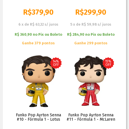
R$
379,90
R$
299,90
R$
459,90
R$
349,90
6
x
de
R$ 63,32
s/ juros
5
x
de
R$ 59,98
s/ juros
R$ 360,90
no
Pix ou Boleto
R$ 284,90
no
Pix ou Boleto
Ganhe 379 pontos
Ganhe 299 pontos
14%
15%
OFF
OFF
Funko Pop Ayrton Senna
Funko Pop Ayrton Senna
#10 - Fórmula 1 - Lotus
#11 - Fórmula 1 - McLaren