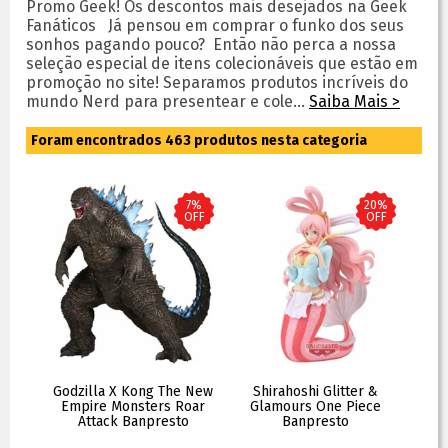
Promo Geek! Os descontos mais desejados na Geek
Fanáticos Já pensou em comprar o funko dos seus
sonhos pagando pouco? Então não perca a nossa
seleção especial de itens colecionáveis que estão em
promoção no site! Separamos produtos incríveis do
mundo Nerd para presentear e cole...
Saiba Mais >
Foram encontrados
463
produtos nesta categoria
7%
20%
OFF
OFF
Godzilla X Kong The New
Shirahoshi Glitter &
Empire Monsters Roar
Glamours One Piece
Attack Banpresto
Banpresto