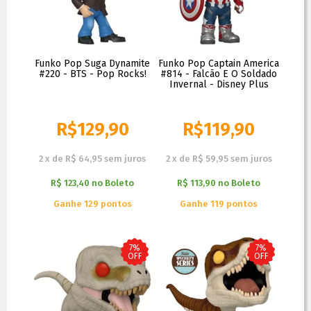
Funko Pop Suga Dynamite
Funko Pop Captain America
#220 - BTS - Pop Rocks!
#814 - Falcão E O Soldado
Invernal - Disney Plus
R$
129,90
R$
119,90
R$
149,90
R$
129,90
2
x
de
R$ 64,95
sem juros
2
x
de
R$ 59,95
sem juros
R$ 123,40
no
Boleto
R$ 113,90
no
Boleto
Ganhe 129 pontos
Ganhe 119 pontos
7%
7%
OFF
OFF