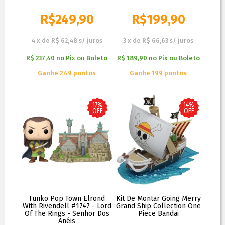
R$
249,90
R$
199,90
R$
269,90
R$
249,90
4
x
de
R$ 62,48
s/ juros
3
x
de
R$ 66,63
s/ juros
R$ 237,40
no
Pix ou Boleto
R$ 189,90
no
Pix ou Boleto
Ganhe 249 pontos
Ganhe 199 pontos
17%
14%
OFF
OFF
Funko Pop Town Elrond
Kit De Montar Going Merry
With Rivendell #1747 - Lord
Grand Ship Collection One
Of The Rings - Senhor Dos
Piece Bandai
Anéis