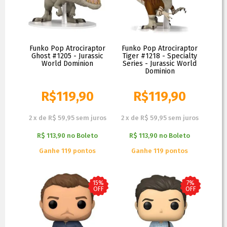
Funko Pop Atrociraptor
Funko Pop Atrociraptor
Ghost #1205 - Jurassic
Tiger #1218 - Specialty
World Dominion
Series - Jurassic World
Dominion
R$
119,90
R$
119,90
R$
129,90
R$
129,90
2
x
de
R$ 59,95
sem juros
2
x
de
R$ 59,95
sem juros
R$ 113,90
no
Boleto
R$ 113,90
no
Boleto
Ganhe 119 pontos
Ganhe 119 pontos
15%
7%
OFF
OFF