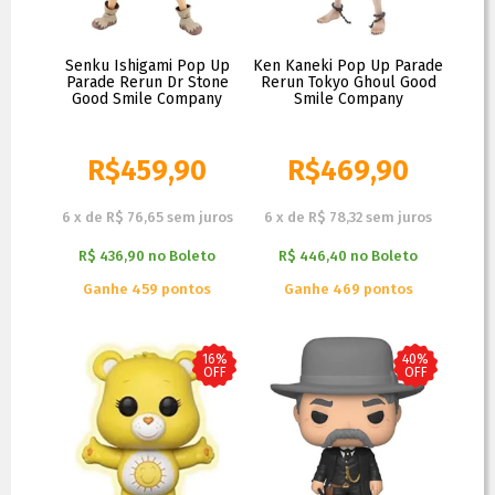
Senku Ishigami Pop Up
Ken Kaneki Pop Up Parade
Parade Rerun Dr Stone
Rerun Tokyo Ghoul Good
Good Smile Company
Smile Company
R$
459,90
R$
469,90
R$
469,90
R$
499,90
6
x
de
R$ 76,65
sem juros
6
x
de
R$ 78,32
sem juros
R$ 436,90
no
Boleto
R$ 446,40
no
Boleto
Ganhe 459 pontos
Ganhe 469 pontos
16%
40%
OFF
OFF