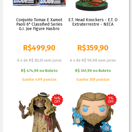
Conjunto Tomax E Xamot
E.T. Head Knockers - E.T. O
Paoli 6" Classified Series
Extraterrestre - NECA
G.I. Joe Figure Hasbro
R$
499,90
R$
359,90
R$
549,90
R$
399,90
6
x
de
R$ 83,32
sem juros
6
x
de
R$ 59,98
sem juros
R$ 474,90
no
Boleto
R$ 341,90
no
Boleto
Ganhe 499 pontos
Ganhe 359 pontos
14%
5%
OFF
OFF