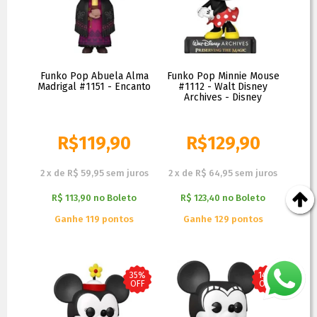
Funko Pop Abuela Alma
Funko Pop Minnie Mouse
Madrigal #1151 - Encanto
#1112 - Walt Disney
Archives - Disney
R$
119,90
R$
129,90
R$
139,90
R$
199,90
2
x
de
R$ 59,95
sem juros
2
x
de
R$ 64,95
sem juros
R$ 113,90
no
Boleto
R$ 123,40
no
Boleto
Ganhe 119 pontos
Ganhe 129 pontos
35%
14%
OFF
OFF