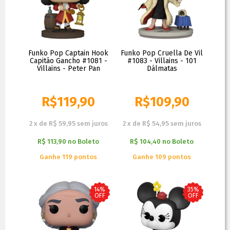
Funko Pop Captain Hook
Funko Pop Cruella De Vil
Capitão Gancho #1081 -
#1083 - Villains - 101
Villains - Peter Pan
Dálmatas
R$
119,90
R$
109,90
R$
129,90
R$
129,90
2
x
de
R$ 59,95
sem juros
2
x
de
R$ 54,95
sem juros
R$ 113,90
no
Boleto
R$ 104,40
no
Boleto
Ganhe 119 pontos
Ganhe 109 pontos
14%
35%
OFF
OFF