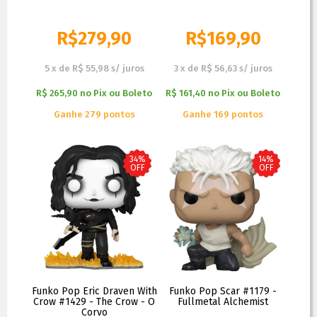
R$
279,90
R$
169,90
R$
349,90
R$
259,90
5
x
de
R$ 55,98
s/ juros
3
x
de
R$ 56,63
s/ juros
R$ 265,90
no
Pix ou Boleto
R$ 161,40
no
Pix ou Boleto
Ganhe 279 pontos
Ganhe 169 pontos
34%
14%
OFF
OFF
Funko Pop Eric Draven With
Funko Pop Scar #1179 -
Crow #1429 - The Crow - O
Fullmetal Alchemist
Corvo