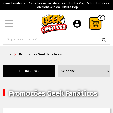
Geek Fanáticos - A sua loja especializada em Funko Pop, Action Figures e
Colecionáveis da Cultura Pop
0
Home
Promocões Geek Fanáticos
FILTRAR POR
Promocões Geek Fanáticos