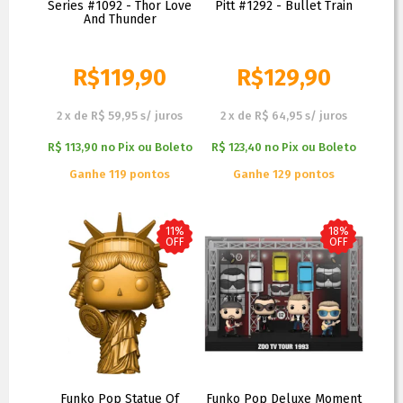
Series #1092 - Thor Love
Pitt #1292 - Bullet Train
And Thunder
R$
119,90
R$
129,90
R$
129,90
R$
199,90
2
x
de
R$ 59,95
s/ juros
2
x
de
R$ 64,95
s/ juros
R$ 113,90
no
Pix ou Boleto
R$ 123,40
no
Pix ou Boleto
Ganhe 119 pontos
Ganhe 129 pontos
11%
18%
OFF
OFF
Funko Pop Statue Of
Funko Pop Deluxe Moment