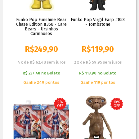
Funko Pop Funshine Bear
Funko Pop Virgil Earp #853
Chase Edition #356 - Care
- Tombstone
Bears - Ursinhos
Carinhosos
R$
249,90
R$
119,90
R$
299,90
R$
199,90
4
x
de
R$ 62,48
sem juros
2
x
de
R$ 59,95
sem juros
R$ 237,40
no
Boleto
R$ 113,90
no
Boleto
Ganhe 249 pontos
Ganhe 119 pontos
9%
10%
OFF
OFF