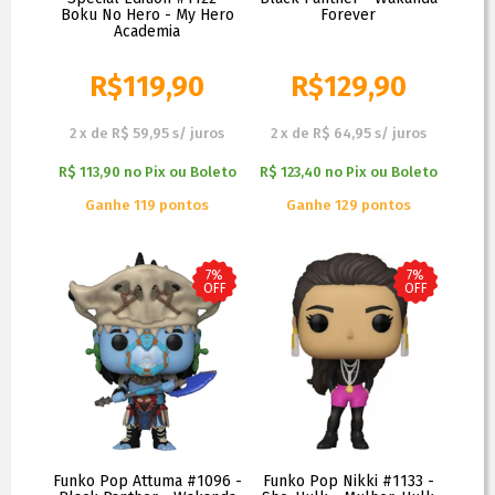
Boku No Hero - My Hero
Forever
Academia
R$
119,90
R$
129,90
R$
129,90
R$
179,90
2
x
de
R$ 59,95
s/ juros
2
x
de
R$ 64,95
s/ juros
R$ 113,90
no
Pix ou Boleto
R$ 123,40
no
Pix ou Boleto
Ganhe 119 pontos
Ganhe 129 pontos
7%
7%
OFF
OFF
Funko Pop Attuma #1096 -
Funko Pop Nikki #1133 -