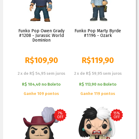
Funko Pop Owen Grady
Funko Pop Marty Byrde
#1208 - Jurassic World
#1196 - Ozark
Dominion
R$
109,90
R$
119,90
R$
129,90
R$
129,90
2
x
de
R$ 54,95
sem juros
2
x
de
R$ 59,95
sem juros
R$ 104,40
no
Boleto
R$ 113,90
no
Boleto
Ganhe 109 pontos
Ganhe 119 pontos
7%
15%
OFF
OFF