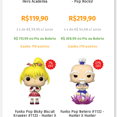
Hero Academia
- Pop Rocks!
R$
119,90
R$
219,90
R$
139,90
R$
239,90
2
x
de
R$ 59,95
s/ juros
4
x
de
R$ 54,98
s/ juros
R$ 113,90
no
Pix ou Boleto
R$ 208,90
no
Pix ou Boleto
Ganhe 119 pontos
Ganhe 219 pontos
7%
27%
OFF
OFF
Funko Pop Bisky Biscuit
Funko Pop Netero #1132 -
Krueger #1133 - Hunter X
Hunter X Hunter