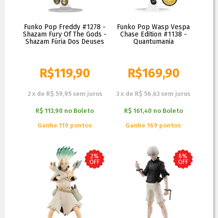
Funko Pop Freddy #1278 -
Funko Pop Wasp Vespa
Shazam Fury Of The Gods -
Chase Edition #1138 -
Shazam Fúria Dos Deuses
Quantumania
R$
119,90
R$
169,90
R$
129,90
R$
199,90
2
x
de
R$ 59,95
sem juros
3
x
de
R$ 56,63
sem juros
R$ 113,90
no
Boleto
R$ 161,40
no
Boleto
Ganhe 119 pontos
Ganhe 169 pontos
2%
6%
OFF
OFF