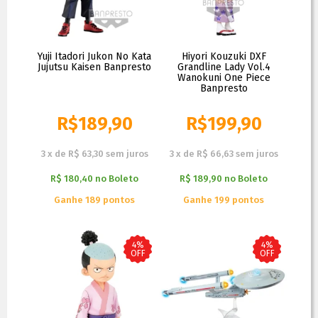
Yuji Itadori Jukon No Kata
Hiyori Kouzuki DXF
Jujutsu Kaisen Banpresto
Grandline Lady Vol.4
Wanokuni One Piece
Banpresto
R$
189,90
R$
199,90
R$
209,90
R$
209,90
3
x
de
R$ 63,30
sem juros
3
x
de
R$ 66,63
sem juros
R$ 180,40
no
Boleto
R$ 189,90
no
Boleto
Ganhe 189 pontos
Ganhe 199 pontos
4%
4%
OFF
OFF