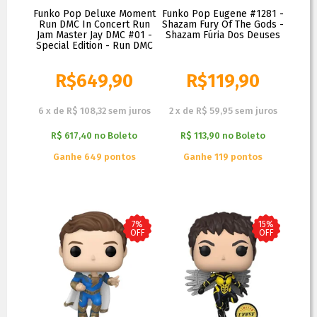
Funko Pop Deluxe Moment
Funko Pop Eugene #1281 -
Run DMC In Concert Run
Shazam Fury Of The Gods -
Jam Master Jay DMC #01 -
Shazam Fúria Dos Deuses
Special Edition - Run DMC
R$
649,90
R$
119,90
R$
699,90
R$
129,90
6
x
de
R$ 108,32
sem juros
2
x
de
R$ 59,95
sem juros
R$ 617,40
no
Boleto
R$ 113,90
no
Boleto
Ganhe 649 pontos
Ganhe 119 pontos
7%
15%
OFF
OFF