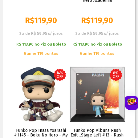
Hero Academia
R$
119,90
R$
119,90
R$
129,90
R$
129,90
2
x
de
R$ 59,95
s/ juros
2
x
de
R$ 59,95
s/ juros
R$ 113,90
no
Pix ou Boleto
R$ 113,90
no
Pix ou Boleto
Ganhe 119 pontos
Ganhe 119 pontos
14%
8%
OFF
OFF
Funko Pop Inasa Yoarashi
Funko Pop Albuns Rush
#1145 - Boku No Hero - My
Exit…Stage Left #13 - Rush