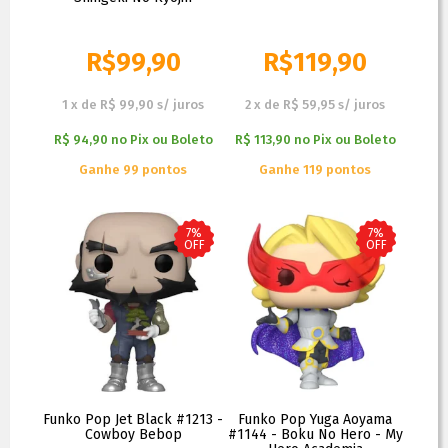
R$
99,90
R$
119,90
R$
119,90
R$
129,90
1
x
de
R$ 99,90
s/ juros
2
x
de
R$ 59,95
s/ juros
R$ 94,90
no
Pix ou Boleto
R$ 113,90
no
Pix ou Boleto
Ganhe 99 pontos
Ganhe 119 pontos
7%
7%
OFF
OFF
Funko Pop Jet Black #1213 -
Funko Pop Yuga Aoyama
Cowboy Bebop
#1144 - Boku No Hero - My