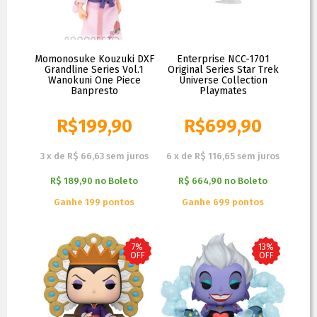
Momonosuke Kouzuki DXF
Enterprise NCC-1701
Grandline Series Vol.1
Original Series Star Trek
Wanokuni One Piece
Universe Collection
Banpresto
Playmates
R$
199,90
R$
699,90
R$
209,90
R$
729,90
3
x
de
R$ 66,63
sem juros
6
x
de
R$ 116,65
sem juros
R$ 189,90
no
Boleto
R$ 664,90
no
Boleto
Ganhe 199 pontos
Ganhe 699 pontos
7%
13%
OFF
OFF