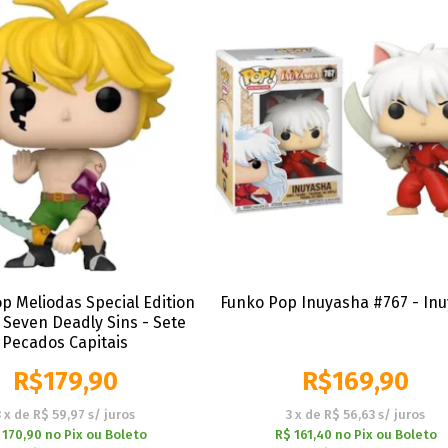
p Meliodas Special Edition
Funko Pop Inuyasha #767 - In
 Seven Deadly Sins - Sete
Pecados Capitais
R$
179,90
R$
169,90
3
x
de
R$ 59,97
s/ juros
3
x
de
R$ 56,63
s/ juros
 170,90
no
Pix ou Boleto
R$ 161,40
no
Pix ou Boleto