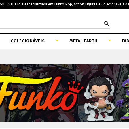
os - A sua loja especializada em Funko Pop, Action Figures e Colecionáveis d
COLECIONÁVEIS
METAL EARTH
FA
imes