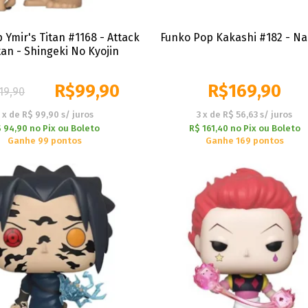
 Ymir's Titan #1168 - Attack
Funko Pop Kakashi #182 - Na
tan - Shingeki No Kyojin
R$
99,90
R$
169,90
19,90
1
x
de
R$ 99,90
s/ juros
3
x
de
R$ 56,63
s/ juros
 94,90
no
Pix ou Boleto
R$ 161,40
no
Pix ou Boleto
Ganhe 99 pontos
Ganhe 169 pontos