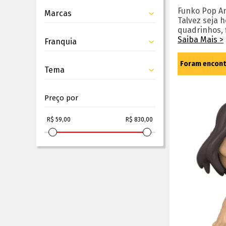
Funko Pop A
Marcas
Talvez seja 
quadrinhos, 
Saiba Mais >
Franquia
Foram encon
Tema
Preço por