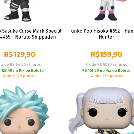
 Sasuke Curse Mark Special
Funko Pop Hisoka #652 - Hun
 #455 - Naruto Shippuden
Hunter
R$
129,90
R$
159,90
2
x
de
R$ 64,95
s/ juros
3
x
de
R$ 53,30
s/ juros
 123,40
no
Pix ou Boleto
R$ 151,90
no
Pix ou Boleto
Ganhe 129 pontos
Ganhe 159 pontos