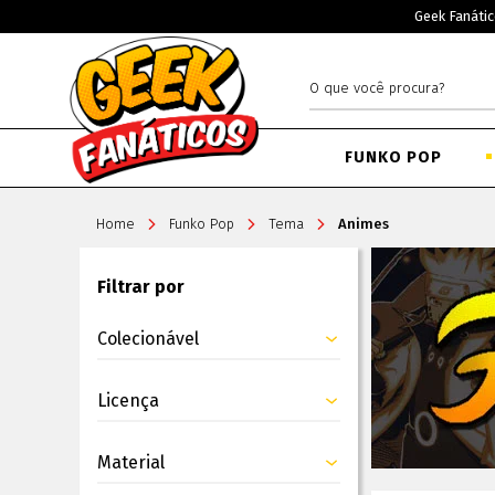
Geek Fanátic
FUNKO POP
Home
Funko Pop
Tema
Animes
Filtrar por
Colecionável
An
Licença
Material