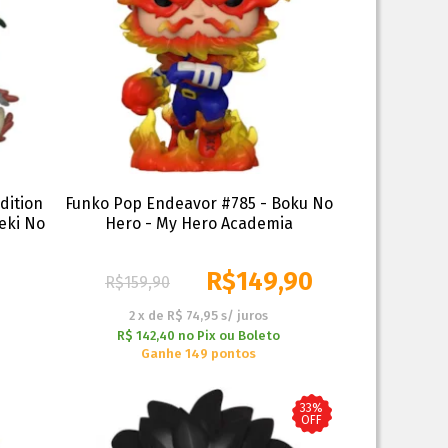
dition
Funko Pop Endeavor #785 - Boku No
geki No
Hero - My Hero Academia
R$
149,90
R$
159,90
2
x
de
R$ 74,95
s/ juros
R$ 142,40
no
Pix ou Boleto
Ganhe 149 pontos
33%
OFF