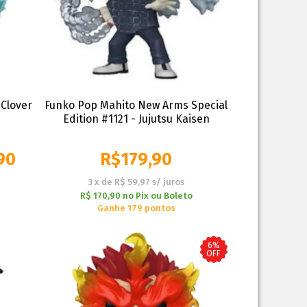
 Clover
Funko Pop Mahito New Arms Special
Edition #1121 - Jujutsu Kaisen
90
R$
179,90
3
x
de
R$ 59,97
s/ juros
R$ 170,90
no
Pix ou Boleto
Ganhe 179 pontos
6%
OFF