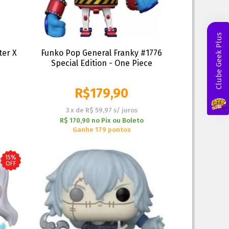
Clube Geek Plus
ter X
Funko Pop General Franky #1776
Special Edition - One Piece
R$
179,90
3
x
de
R$ 59,97
s/ juros
R$ 170,90
no
Pix ou Boleto
Ganhe 179 pontos
15%
OFF