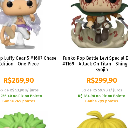
p Luffy Gear 5 #1607 Chase
Funko Pop Battle Levi Special E
Edition - One Piece
#1169 - Attack On Titan - Shin
Kyojin
R$
269,90
R$
299,90
5
x
de
R$ 53,98
s/ juros
5
x
de
R$ 59,98
s/ juros
 256,40
no
Pix ou Boleto
R$ 284,90
no
Pix ou Boleto
Ganhe 269 pontos
Ganhe 299 pontos