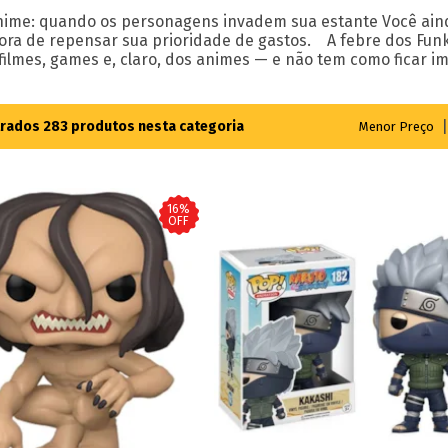
nime: quando os personagens invadem sua estante Você ain
hora de repensar sua prioridade de gastos. A febre dos Fu
filmes, games e, claro, dos animes — e não tem como ficar imu
trados
283
produtos nesta categoria
Menor Preço
16%
OFF