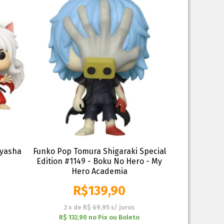
uyasha
Funko Pop Tomura Shigaraki Special
Edition #1149 - Boku No Hero - My
Hero Academia
R$
139,90
2
x
de
R$ 69,95
s/ juros
R$ 132,90
no
Pix ou Boleto