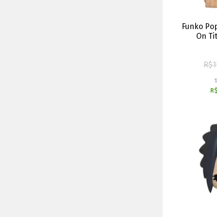
Funko Pop
On Ti
R$
1
R$