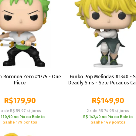
p Roronoa Zero #1775 - One
Funko Pop Meliodas #1340 - 
Piece
Deadly Sins - Sete Pecados Ca
R$
179,90
R$
149,90
3
x
de
R$ 59,97
s/ juros
2
x
de
R$ 74,95
s/ juros
 170,90
no
Pix ou Boleto
R$ 142,40
no
Pix ou Boleto
Ganhe 179 pontos
Ganhe 149 pontos