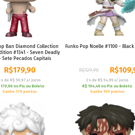
op Ban Diamond Collection
Funko Pop Noelle #1100 - Black
dition #1341 - Seven Deadly
- Sete Pecados Capitais
R$
179,90
R$
109,
R$
129,90
3
x
de
R$ 59,97
s/ juros
2
x
de
R$ 54,95
s/ juros
 170,90
no
Pix ou Boleto
R$ 104,40
no
Pix ou Boleto
Ganhe 179 pontos
Ganhe 109 pontos