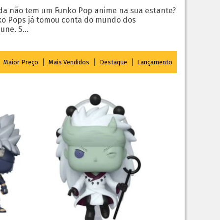
da não tem um Funko Pop anime na sua estante?
nko Pops já tomou conta do mundo dos
ne. S...
|
|
|
|
Maior Preço
Mais Vendidos
Destaque
Lançamento