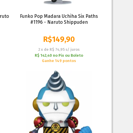
ruto
Funko Pop Madara Uchiha Six Paths
#1196 - Naruto Shippuden
R$
149,90
2
x
de
R$ 74,95
s/ juros
R$ 142,40
no
Pix ou Boleto
Ganhe 149 pontos