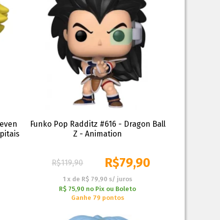
Seven
Funko Pop Radditz #616 - Dragon Ball
pitais
Z - Animation
R$
79,90
R$
119,90
1
x
de
R$ 79,90
s/ juros
R$ 75,90
no
Pix ou Boleto
Ganhe 79 pontos