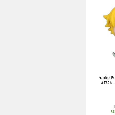
Funko Po
#1344 -
R$