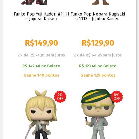
Funko Pop Yuji Itadori #1111
Funko Pop Nobara Kugisaki
- Jujutsu Kaisen
#1113 - Jujutsu Kaisen
R$
149,90
R$
129,90
2
x
de
R$ 74,95
sem juros
2
x
de
R$ 64,95
sem juros
R$ 142,40
no
Boleto
R$ 123,40
no
Boleto
Ganhe 149 pontos
Ganhe 129 pontos
7%
8%
OFF
OFF