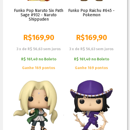
Funko Pop Naruto Six Path
Funko Pop Raichu #645 -
Sage #932 - Naruto
Pokemon
Shippuden
R$
169,90
R$
169,90
3
x
de
R$ 56,63
sem juros
3
x
de
R$ 56,63
sem juros
R$ 161,40
no
Boleto
R$ 161,40
no
Boleto
Ganhe 169 pontos
Ganhe 169 pontos