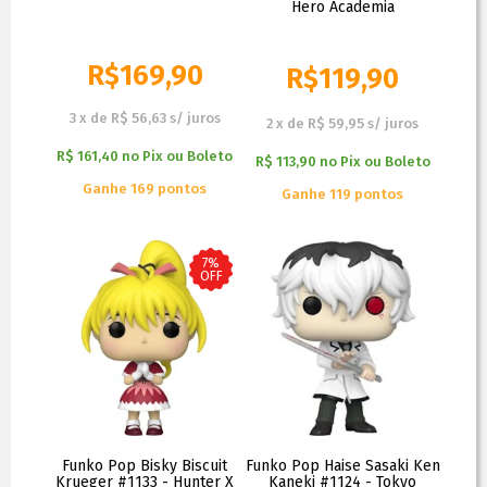
Hero Academia
R$
169,90
R$
119,90
R$
129,90
3
x
de
R$ 56,63
s/ juros
2
x
de
R$ 59,95
s/ juros
R$ 161,40
no
Pix ou Boleto
R$ 113,90
no
Pix ou Boleto
Ganhe 169 pontos
Ganhe 119 pontos
7%
OFF
Funko Pop Bisky Biscuit
Funko Pop Haise Sasaki Ken
Krueger #1133 - Hunter X
Kaneki #1124 - Tokyo