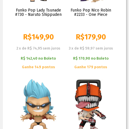
Funko Pop Lady Tsunade
Funko Pop Nico Robin
#730 - Naruto Shippuden
#2233 - One Piece
R$
149,90
R$
179,90
2
x
de
R$ 74,95
sem juros
3
x
de
R$ 59,97
sem juros
R$ 142,40
no
Boleto
R$ 170,90
no
Boleto
Ganhe 149 pontos
Ganhe 179 pontos