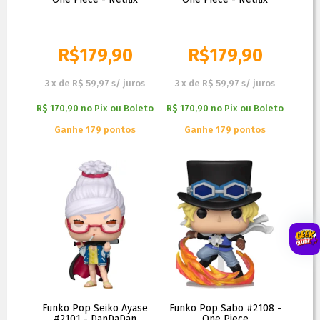
R$
179,90
R$
179,90
3
x
de
R$ 59,97
s/ juros
3
x
de
R$ 59,97
s/ juros
R$ 170,90
no
Pix ou Boleto
R$ 170,90
no
Pix ou Boleto
Ganhe 179 pontos
Ganhe 179 pontos
Funko Pop Seiko Ayase
Funko Pop Sabo #2108 -
#2101 - DanDaDan
One Piece