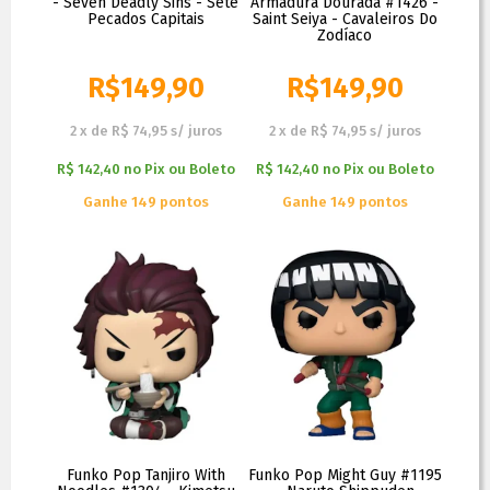
- Seven Deadly Sins - Sete
Armadura Dourada #1426 -
Pecados Capitais
Saint Seiya - Cavaleiros Do
Zodíaco
R$
149,90
R$
149,90
2
x
de
R$ 74,95
s/ juros
2
x
de
R$ 74,95
s/ juros
R$ 142,40
no
Pix ou Boleto
R$ 142,40
no
Pix ou Boleto
Ganhe 149 pontos
Ganhe 149 pontos
Funko Pop Tanjiro With
Funko Pop Might Guy #1195