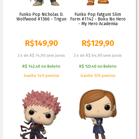
Funko Pop Nicholas D.
Funko Pop Fatgum Slim
Wolfwood #1366 - Trigun
Form #1142 - Boku No Hero
- My Hero Academia
R$
149,90
R$
129,90
2
x
de
R$ 74,95
sem juros
2
x
de
R$ 64,95
sem juros
R$ 142,40
no
Boleto
R$ 123,40
no
Boleto
Ganhe 149 pontos
Ganhe 129 pontos