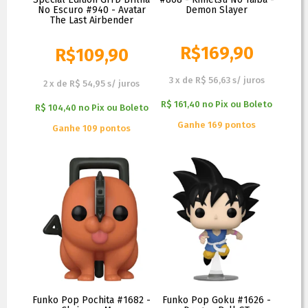
No Escuro #940 - Avatar
Demon Slayer
The Last Airbender
R$
169,90
R$
109,90
R$
119,90
3
x
de
R$ 56,63
s/ juros
2
x
de
R$ 54,95
s/ juros
R$ 161,40
no
Pix ou Boleto
R$ 104,40
no
Pix ou Boleto
Ganhe 169 pontos
Ganhe 109 pontos
Funko Pop Pochita #1682 -
Funko Pop Goku #1626 -