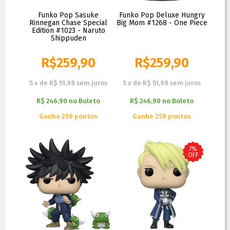
Funko Pop Sasuke
Funko Pop Deluxe Hungry
Rinnegan Chase Special
Big Mom #1268 - One Piece
Edition #1023 - Naruto
Shippuden
R$
259,90
R$
259,90
5
x
de
R$ 51,98
sem juros
5
x
de
R$ 51,98
sem juros
R$ 246,90
no
Boleto
R$ 246,90
no
Boleto
Ganhe 259 pontos
Ganhe 259 pontos
7%
OFF