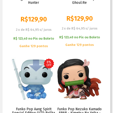
Hunter
Ghoul:Re
R$
129,90
R$
129,90
R$
139,90
2
x
de
R$ 64,95
s/ juros
2
x
de
R$ 64,95
s/ juros
R$ 123,40
no
Pix ou Boleto
R$ 123,40
no
Pix ou Boleto
Ganhe 129 pontos
Ganhe 129 pontos
8%
OFF
Funko Pop Aang Spirit
Funko Pop Nezuko Kamado
Special Edition GITD Brilha
#868 - Kimetsu No Yaiba -