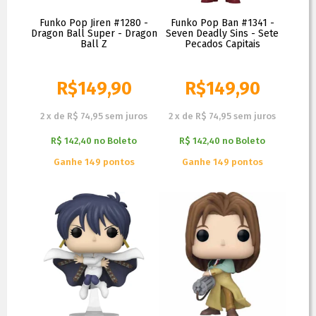
Funko Pop Jiren #1280 -
Funko Pop Ban #1341 -
Dragon Ball Super - Dragon
Seven Deadly Sins - Sete
Ball Z
Pecados Capitais
R$
149,90
R$
149,90
2
x
de
R$ 74,95
sem juros
2
x
de
R$ 74,95
sem juros
R$ 142,40
no
Boleto
R$ 142,40
no
Boleto
Ganhe 149 pontos
Ganhe 149 pontos