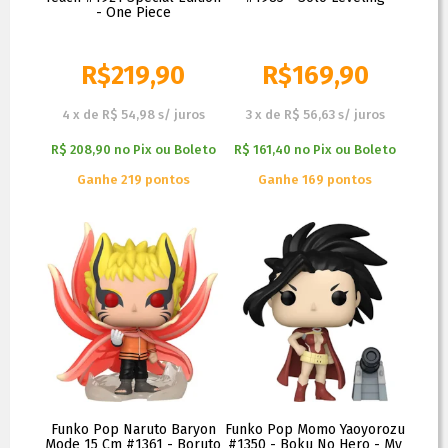
- One Piece
R$
219,90
R$
169,90
4
x
de
R$ 54,98
s/ juros
3
x
de
R$ 56,63
s/ juros
R$ 208,90
no
Pix ou Boleto
R$ 161,40
no
Pix ou Boleto
Ganhe 219 pontos
Ganhe 169 pontos
Funko Pop Naruto Baryon
Funko Pop Momo Yaoyorozu
Mode 15 Cm #1361 - Boruto
#1350 - Boku No Hero - My