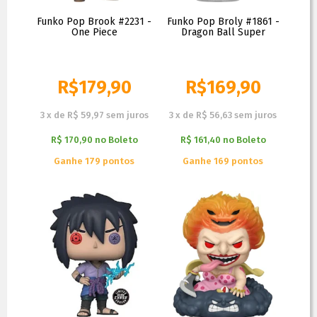
Funko Pop Brook #2231 -
Funko Pop Broly #1861 -
One Piece
Dragon Ball Super
R$
179,90
R$
169,90
3
x
de
R$ 59,97
sem juros
3
x
de
R$ 56,63
sem juros
R$ 170,90
no
Boleto
R$ 161,40
no
Boleto
Ganhe 179 pontos
Ganhe 169 pontos