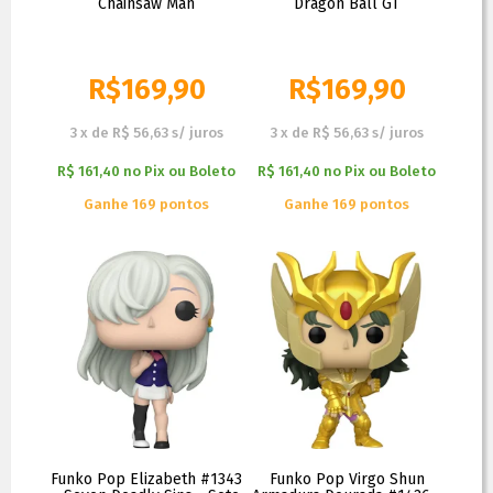
Chainsaw Man
Dragon Ball GT
R$
169,90
R$
169,90
3
x
de
R$ 56,63
s/ juros
3
x
de
R$ 56,63
s/ juros
R$ 161,40
no
Pix ou Boleto
R$ 161,40
no
Pix ou Boleto
Ganhe 169 pontos
Ganhe 169 pontos
Funko Pop Elizabeth #1343
Funko Pop Virgo Shun