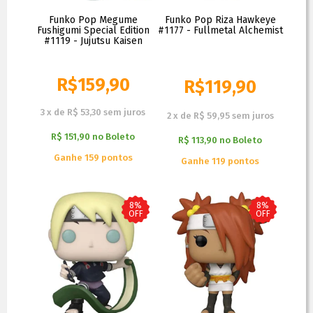
Funko Pop Megume
Funko Pop Riza Hawkeye
Fushigumi Special Edition
#1177 - Fullmetal Alchemist
#1119 - Jujutsu Kaisen
R$
159,90
R$
119,90
R$
129,90
3
x
de
R$ 53,30
sem juros
2
x
de
R$ 59,95
sem juros
R$ 151,90
no
Boleto
R$ 113,90
no
Boleto
Ganhe 159 pontos
Ganhe 119 pontos
8%
8%
OFF
OFF