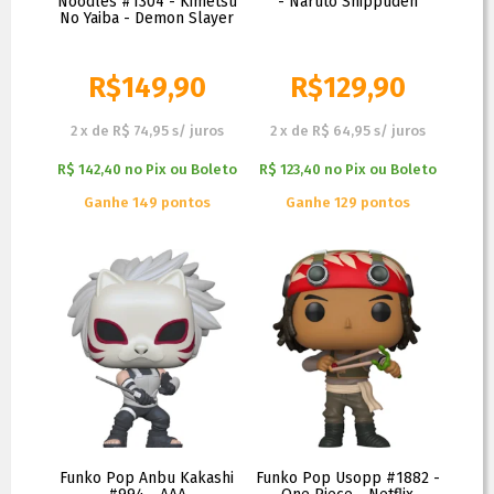
Noodles #1304 - Kimetsu
- Naruto Shippuden
No Yaiba - Demon Slayer
R$
149,90
R$
129,90
2
x
de
R$ 74,95
s/ juros
2
x
de
R$ 64,95
s/ juros
R$ 142,40
no
Pix ou Boleto
R$ 123,40
no
Pix ou Boleto
Ganhe 149 pontos
Ganhe 129 pontos
Funko Pop Anbu Kakashi
Funko Pop Usopp #1882 -