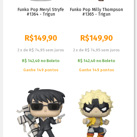
Funko Pop Meryl Stryfe
Funko Pop Milly Thompson
#1364 - Trigun
#1365 - Trigun
R$
149,90
R$
149,90
2
x
de
R$ 74,95
sem juros
2
x
de
R$ 74,95
sem juros
R$ 142,40
no
Boleto
R$ 142,40
no
Boleto
Ganhe 149 pontos
Ganhe 149 pontos