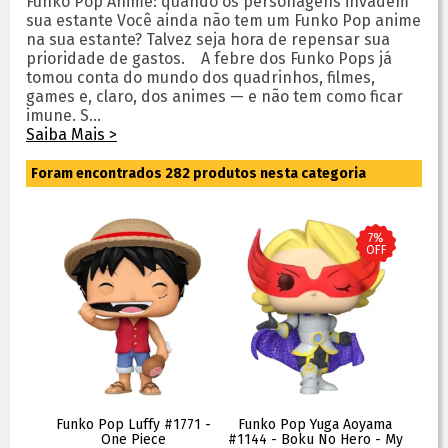
Funko Pop Anime: quando os personagens invadem
sua estante Você ainda não tem um Funko Pop anime
na sua estante? Talvez seja hora de repensar sua
prioridade de gastos. A febre dos Funko Pops já
tomou conta do mundo dos quadrinhos, filmes,
games e, claro, dos animes — e não tem como ficar
imune. S...
Saiba Mais >
Foram encontrados
282
produtos nesta categoria
7%
OFF
Funko Pop Luffy #1771 -
Funko Pop Yuga Aoyama
One Piece
#1144 - Boku No Hero - My