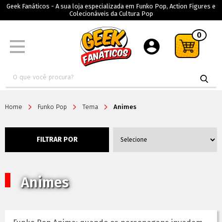
Geek Fanáticos - A sua loja especializada em Funko Pop, Action Figures e
Colecionáveis da Cultura Pop
0
Home
Funko Pop
Tema
Animes
FILTRAR POR
Animes