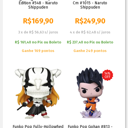
Edition #548 - Naruto
Cm #1015 - Naruto
Shippuden
Shippuden
R$
169,90
R$
249,90
3
x
de
R$ 56,63
s/ juros
4
x
de
R$ 62,48
s/ juros
R$ 161,40
no
Pix ou Boleto
R$ 237,40
no
Pix ou Boleto
Ganhe 169 pontos
Ganhe 249 pontos
14%
OFF
Funko Pop Fully-Hollowfied
Funko Pop Gohan #813 -