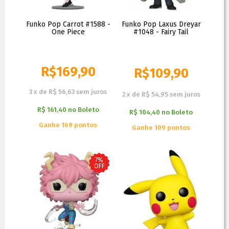
Funko Pop Carrot #1588 -
Funko Pop Laxus Dreyar
One Piece
#1048 - Fairy Tail
R$
169,90
R$
109,90
R$
129,90
3
x
de
R$ 56,63
sem juros
2
x
de
R$ 54,95
sem juros
R$ 161,40
no
Boleto
R$ 104,40
no
Boleto
Ganhe 169 pontos
Ganhe 109 pontos
7%
OFF