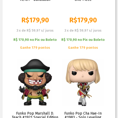
R$
179,90
R$
179,90
3
x
de
R$ 59,97
s/ juros
3
x
de
R$ 59,97
s/ juros
R$ 170,90
no
Pix ou Boleto
R$ 170,90
no
Pix ou Boleto
Ganhe 179 pontos
Ganhe 179 pontos
Funko Pop Marshall D.
Funko Pop Cha Hae-In
Teach #1921 Special Edition
#1983 - Solo Leveling