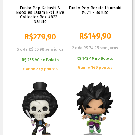
Funko Pop Kakashi &
Funko Pop Boruto Uzumaki
Noodles Latam Exclusive
#671 - Boruto
Collector Box #822 -
Naruto
R$
149,90
R$
279,90
R$
289,90
2
x
de
R$ 74,95
sem juros
5
x
de
R$ 55,98
sem juros
R$ 142,40
no
Boleto
R$ 265,90
no
Boleto
Ganhe 149 pontos
Ganhe 279 pontos