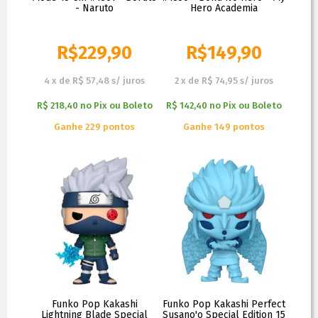
- Naruto
Hero Academia
R$
229,90
R$
149,90
4
x
de
R$ 57,48
s/ juros
2
x
de
R$ 74,95
s/ juros
R$ 218,40
no
Pix ou Boleto
R$ 142,40
no
Pix ou Boleto
Ganhe 229 pontos
Ganhe 149 pontos
Funko Pop Kakashi
Funko Pop Kakashi Perfect
Lightning Blade Special
Susano'o Special Edition 15