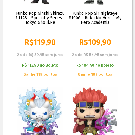
Funko Pop Ginshi Shirazu
Funko Pop Sir Nighteye
#1128 - Specialty Series -
#1006 - Boku No Hero - My
Tokyo Ghoul:Re
Hero Academia
R$
119,90
R$
109,90
R$
129,90
R$
119,90
2
x
de
R$ 59,95
sem juros
2
x
de
R$ 54,95
sem juros
R$ 113,90
no
Boleto
R$ 104,40
no
Boleto
Ganhe 119 pontos
Ganhe 109 pontos