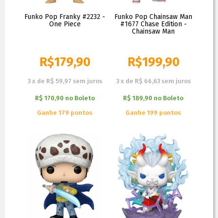
Funko Pop Franky #2232 -
Funko Pop Chainsaw Man
One Piece
#1677 Chase Edition -
Chainsaw Man
R$
179,90
R$
199,90
3
x
de
R$ 59,97
sem juros
3
x
de
R$ 66,63
sem juros
R$ 170,90
no
Boleto
R$ 189,90
no
Boleto
Ganhe 179 pontos
Ganhe 199 pontos