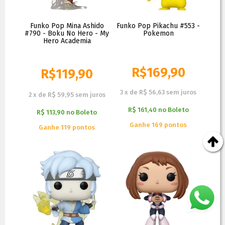
Funko Pop Mina Ashido
Funko Pop Pikachu #553 -
#790 - Boku No Hero - My
Pokemon
Hero Academia
R$
169,90
R$
119,90
R$
129,90
3
x
de
R$ 56,63
sem juros
2
x
de
R$ 59,95
sem juros
R$ 161,40
no
Boleto
R$ 113,90
no
Boleto
Ganhe 169 pontos
Ganhe 119 pontos