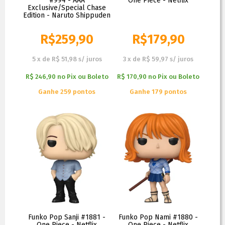
#994 - AAA
One Piece - Netflix
Exclusive/Special Chase
Edition - Naruto Shippuden
R$
259,90
R$
179,90
5
x
de
R$ 51,98
s/ juros
3
x
de
R$ 59,97
s/ juros
R$ 246,90
no
Pix ou Boleto
R$ 170,90
no
Pix ou Boleto
Ganhe 259 pontos
Ganhe 179 pontos
Funko Pop Sanji #1881 -
Funko Pop Nami #1880 -
One Piece - Netflix
One Piece - Netflix