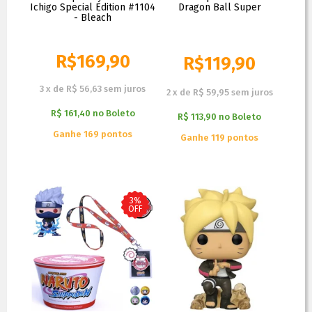
Ichigo Special Edition #1104
Dragon Ball Super
- Bleach
R$
169,90
R$
119,90
R$
139,90
3
x
de
R$ 56,63
sem juros
2
x
de
R$ 59,95
sem juros
R$ 161,40
no
Boleto
R$ 113,90
no
Boleto
Ganhe 169 pontos
Ganhe 119 pontos
3%
OFF