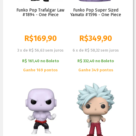
Funko Pop Trafalgar Law
Funko Pop Super Sized
#1894 - One Piece
Yamato #1596 - One Piece
R$
169,90
R$
349,90
3
x
de
R$ 56,63
sem juros
6
x
de
R$ 58,32
sem juros
R$ 161,40
no
Boleto
R$ 332,40
no
Boleto
Ganhe 169 pontos
Ganhe 349 pontos