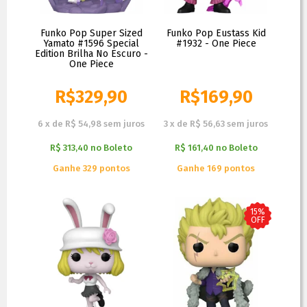
Funko Pop Super Sized
Funko Pop Eustass Kid
Yamato #1596 Special
#1932 - One Piece
Edition Brilha No Escuro -
One Piece
R$
329,90
R$
169,90
6
x
de
R$ 54,98
sem juros
3
x
de
R$ 56,63
sem juros
R$ 313,40
no
Boleto
R$ 161,40
no
Boleto
Ganhe 329 pontos
Ganhe 169 pontos
15%
OFF