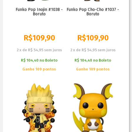
Funko Pop Inojin #1038 -
Funko Pop Cho-Cho #1037 -
Boruto
Boruto
R$
109,90
R$
109,90
R$
119,90
R$
119,90
2
x
de
R$ 54,95
sem juros
2
x
de
R$ 54,95
sem juros
R$ 104,40
no
Boleto
R$ 104,40
no
Boleto
Ganhe 109 pontos
Ganhe 109 pontos