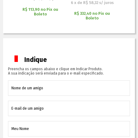
6
x
de
R$ 58,32
s/ juros
x ou
R$ 113,90
no
Pix ou
R$ 56
R$ 332,40
no
Pix ou
Boleto
Boleto
Indique
Preencha os campos abaixo e clique em Indicar Produto.
A sua indicação será enviada para o e-mail especificado.