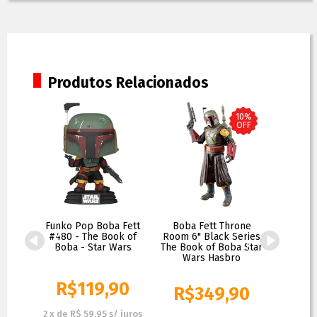
Produtos Relacionados
10%
OFF
 Fett
Funko Pop Boba Fett
Boba Fett Throne
Chaveir
ars
#480 - The Book of
Room 6" Black Series
3PO Ke
Boba - Star Wars
The Book of Boba Star
Wars Hasbro
90
R$
119,90
R
R$
349,90
R$
389,90
 juros
2
x
de
R$ 59,95
s/ juros
1
x
de
R$