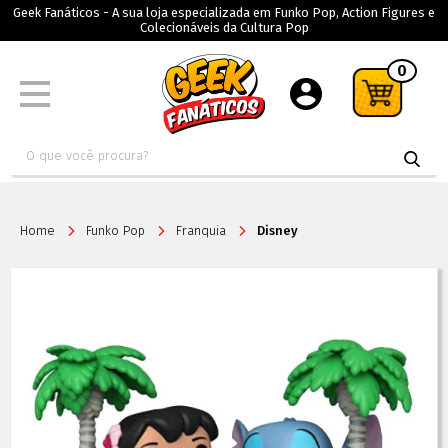
Geek Fanáticos - A sua loja especializada em Funko Pop, Action Figures e
Colecionáveis da Cultura Pop
0
Home
Funko Pop
Franquia
Disney