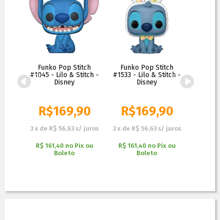
titch
Funko Pop Stitch
Funko Pop Stitch
Funko 
age
#1045 - Lilo & Stitch -
#1533 - Lilo & Stitch -
cuffs 
t
Disney
Disney
Special 
ive -
Lil
st
R$
169,90
R$
169,90
R$
90
3
x
de
R$ 56,63
s/ juros
3
x
de
R$ 56,63
s/ juros
3
x
de
R
 juros
R$ 161,40
no
Pix ou
R$ 161,40
no
Pix ou
R$ 161
Boleto
Boleto
x ou